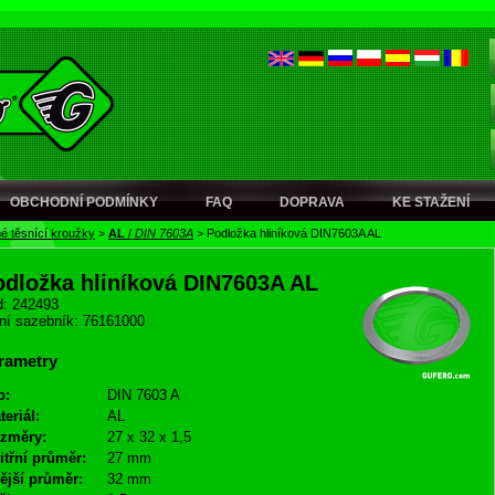
OBCHODNÍ PODMÍNKY
FAQ
DOPRAVA
KE STAŽENÍ
é těsnící kroužky
>
AL
/
DIN 7603A
>
Podložka hliníková DIN7603A AL
odložka hliníková DIN7603A AL
: 242493
ní sazebník: 76161000
rametry
p:
DIN 7603 A
teriál:
AL
změry:
27 x 32 x 1,5
itřní průměr:
27 mm
ější průměr:
32 mm