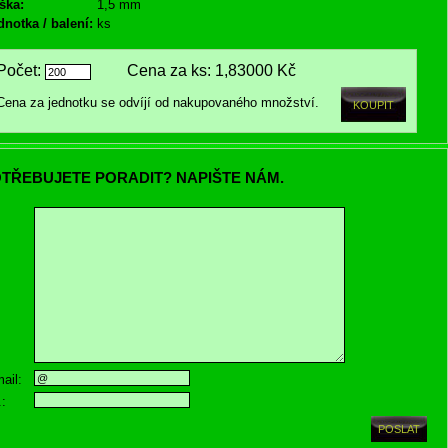
ška:
1,5 mm
dnotka / balení:
ks
Počet:
Cena za ks:
1,83000 Kč
Cena za jednotku se odvíjí od nakupovaného množství.
TŘEBUJETE PORADIT? NAPIŠTE NÁM.
ail:
.: