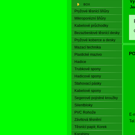
Vý
BOX
Je
Pryžové těsnící šňůry
Mikroporézní šňůry
Kabelové průchodky
Bezazbestové těsnící desky
Pryžové koberce a desky
Mazací technika
PO
Plastické mazivo
Hadice
Trubkové spony
Hadicové spony
Stahovací pásky
Kabelové spony
Segerové pojistné kroužky
Silentbloky
PVC Rohože
E-m
Závitová těsnění
Tel
Těsnící papír, Korek
Karabiny