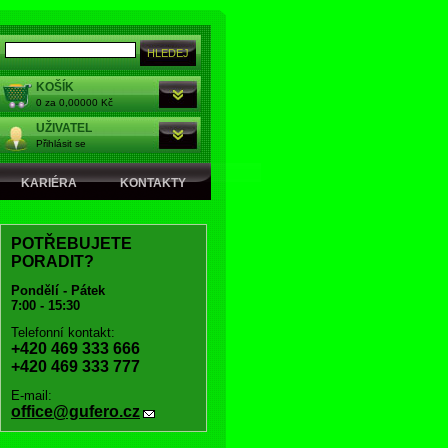
KOŠÍK
0 za 0,00000 Kč
UŽIVATEL
Přihlásit se
KARIÉRA
KONTAKTY
POTŘEBUJETE
PORADIT?
Pondělí - Pátek
7:00 - 15:30
Telefonní kontakt:
+420 469 333 666
+420 469 333 777
E-mail:
office@gufero.cz