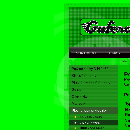
SORTIMENT
O NÁS
Ploch
Pružné kolíky DIN 1481
P
Klínové řemeny
Kód
Ploché ozubené řemeny
Cel
Gufera
Pa
O-kroužky
Manžety
Ty
Ma
Ploché těsnící kroužky
Ro
CU
/
DIN 7603A
Vn
AL
/
DIN 7603A
Vn
FÍBR
/
DIN 7603A