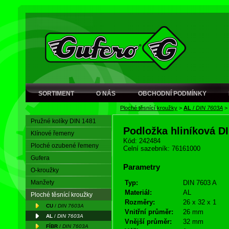
SORTIMENT
O NÁS
OBCHODNÍ PODMÍNKY
Ploché těsnící kroužky
>
AL
/
DIN 7603A
>
Pružné kolíky DIN 1481
Podložka hliníková D
Klínové řemeny
Kód: 242484
Ploché ozubené řemeny
Celní sazebník: 76161000
Gufera
Parametry
O-kroužky
Manžety
Typ:
DIN 7603 A
Materiál:
AL
Ploché těsnící kroužky
Rozměry:
26 x 32 x 1
CU
/
DIN 7603A
Vnitřní průměr:
26 mm
AL
/
DIN 7603A
Vnější průměr:
32 mm
FÍBR
/
DIN 7603A