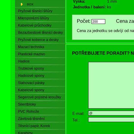
Výška:
1 mm
BOX
Jednotka / balení:
ks
Pryžové těsnící šňůry
Mikroporézní šňůry
Počet:
Cena za 
Kabelové průchodky
Cena za jednotku se odvíjí od 
Bezazbestové těsnící desky
Pryžové koberce a desky
Mazací technika
POTŘEBUJETE PORADIT? N
Plastické mazivo
Hadice
Trubkové spony
Hadicové spony
Stahovací pásky
Kabelové spony
Segerové pojistné kroužky
Silentbloky
PVC Rohože
E-mail:
Závitová těsnění
Tel.:
Těsnící papír, Korek
Karabiny