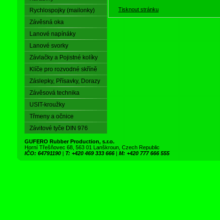
Tisknout stránku
Rychlospojky (mailonky)
Závěsná oka
Lanové napínáky
Lanové svorky
Závlačky a Pojistné kolíky
Klíče pro rozvodné skříně
Záslepky, Přísavky, Dorazy
Závěsová technika
USIT-kroužky
Třmeny a očnice
Závitové tyče DIN 976
GUFERO Rubber Production, s.r.o.
Horní Třešňovec 68, 563 01 Lanškroun, Czech Republic
IČO: 64791190
|
T: +420 469 333 666
|
M: +420 777 666 555