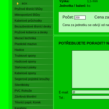
Výška:
1,5 mm
BOX
Jednotka / balení:
ks
Pryžové těsnící šňůry
Mikroporézní šňůry
Počet:
Cena za 
Kabelové průchodky
Cena za jednotku se odvíjí od 
Bezazbestové těsnící desky
Pryžové koberce a desky
Mazací technika
POTŘEBUJETE PORADIT? N
Plastické mazivo
Hadice
Trubkové spony
Hadicové spony
Stahovací pásky
Kabelové spony
Segerové pojistné kroužky
Silentbloky
PVC Rohože
E-mail:
Závitová těsnění
Tel.:
Těsnící papír, Korek
Karabiny