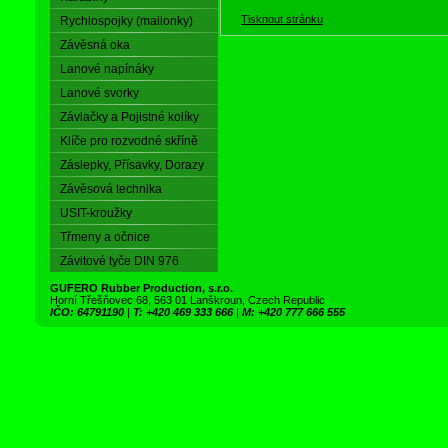
Tisknout stránku
Rychlospojky (mailonky)
Závěsná oka
Lanové napínáky
Lanové svorky
Závlačky a Pojistné kolíky
Klíče pro rozvodné skříně
Záslepky, Přísavky, Dorazy
Závěsová technika
USIT-kroužky
Třmeny a očnice
Závitové tyče DIN 976
GUFERO Rubber Production, s.r.o.
Horní Třešňovec 68, 563 01 Lanškroun, Czech Republic
IČO: 64791190
|
T: +420 469 333 666
|
M: +420 777 666 555