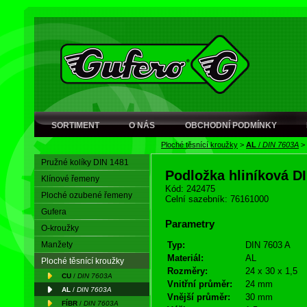
SORTIMENT
O NÁS
OBCHODNÍ PODMÍNKY
Ploché těsnící kroužky
>
AL
/
DIN 7603A
>
Pružné kolíky DIN 1481
Podložka hliníková D
Klínové řemeny
Kód: 242475
Ploché ozubené řemeny
Celní sazebník: 76161000
Gufera
Parametry
O-kroužky
Manžety
Typ:
DIN 7603 A
Materiál:
AL
Ploché těsnící kroužky
Rozměry:
24 x 30 x 1,5
CU
/
DIN 7603A
Vnitřní průměr:
24 mm
AL
/
DIN 7603A
Vnější průměr:
30 mm
FÍBR
/
DIN 7603A