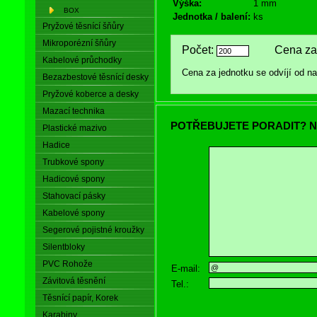
Výška:
1 mm
BOX
Jednotka / balení:
ks
Pryžové těsnící šňůry
Mikroporézní šňůry
Počet:
Cena za 
Kabelové průchodky
Cena za jednotku se odvíjí od 
Bezazbestové těsnící desky
Pryžové koberce a desky
Mazací technika
POTŘEBUJETE PORADIT? N
Plastické mazivo
Hadice
Trubkové spony
Hadicové spony
Stahovací pásky
Kabelové spony
Segerové pojistné kroužky
Silentbloky
PVC Rohože
E-mail:
Závitová těsnění
Tel.:
Těsnící papír, Korek
Karabiny