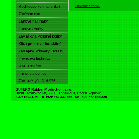
Tisknout stránku
Rychlospojky (mailonky)
Závěsná oka
Lanové napínáky
Lanové svorky
Závlačky a Pojistné kolíky
Klíče pro rozvodné skříně
Záslepky, Přísavky, Dorazy
Závěsová technika
USIT-kroužky
Třmeny a očnice
Závitové tyče DIN 976
GUFERO Rubber Production, s.r.o.
Horní Třešňovec 68, 563 01 Lanškroun, Czech Republic
IČO: 64791190
|
T: +420 469 333 666
|
M: +420 777 666 555