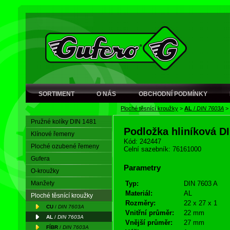
SORTIMENT
O NÁS
OBCHODNÍ PODMÍNKY
Ploché těsnící kroužky
>
AL
/
DIN 7603A
>
Pružné kolíky DIN 1481
Podložka hliníková D
Klínové řemeny
Kód: 242447
Ploché ozubené řemeny
Celní sazebník: 76161000
Gufera
Parametry
O-kroužky
Manžety
Typ:
DIN 7603 A
Materiál:
AL
Ploché těsnící kroužky
Rozměry:
22 x 27 x 1
CU
/
DIN 7603A
Vnitřní průměr:
22 mm
AL
/
DIN 7603A
Vnější průměr:
27 mm
FÍBR
/
DIN 7603A