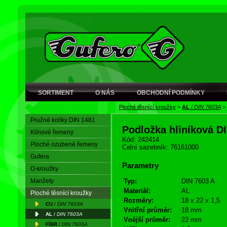
SORTIMENT
O NÁS
OBCHODNÍ PODMÍNKY
Ploché těsnící kroužky
>
AL
/
DIN 7603A
>
Pružné kolíky DIN 1481
Podložka hliníková D
Klínové řemeny
Kód: 242414
Ploché ozubené řemeny
Celní sazebník: 76161000
Gufera
Parametry
O-kroužky
Manžety
Typ:
DIN 7603 A
Materiál:
AL
Ploché těsnící kroužky
Rozměry:
18 x 22 x 1,5
CU
/
DIN 7603A
Vnitřní průměr:
18 mm
AL
/
DIN 7603A
Vnější průměr:
22 mm
FÍBR
/
DIN 7603A