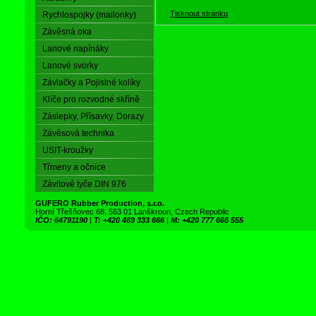
Tisknout stránku
Rychlospojky (mailonky)
Závěsná oka
Lanové napínáky
Lanové svorky
Závlačky a Pojistné kolíky
Klíče pro rozvodné skříně
Záslepky, Přísavky, Dorazy
Závěsová technika
USIT-kroužky
Třmeny a očnice
Závitové tyče DIN 976
GUFERO Rubber Production, s.r.o.
Horní Třešňovec 68, 563 01 Lanškroun, Czech Republic
IČO: 64791190
|
T: +420 469 333 666
|
M: +420 777 666 555