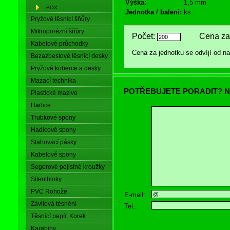
Výška:
1,5 mm
BOX
Jednotka / balení:
ks
Pryžové těsnící šňůry
Mikroporézní šňůry
Počet:
Cena za 
Kabelové průchodky
Cena za jednotku se odvíjí od 
Bezazbestové těsnící desky
Pryžové koberce a desky
Mazací technika
POTŘEBUJETE PORADIT? N
Plastické mazivo
Hadice
Trubkové spony
Hadicové spony
Stahovací pásky
Kabelové spony
Segerové pojistné kroužky
Silentbloky
PVC Rohože
E-mail:
Závitová těsnění
Tel.:
Těsnící papír, Korek
Karabiny