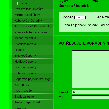
Výška:
1,5 mm
BOX
Jednotka / balení:
ks
Pryžové těsnící šňůry
Mikroporézní šňůry
Počet:
Cena za 
Kabelové průchodky
Cena za jednotku se odvíjí od 
Bezazbestové těsnící desky
Pryžové koberce a desky
Mazací technika
POTŘEBUJETE PORADIT? N
Plastické mazivo
Hadice
Trubkové spony
Hadicové spony
Stahovací pásky
Kabelové spony
Segerové pojistné kroužky
Silentbloky
PVC Rohože
E-mail:
Závitová těsnění
Tel.:
Těsnící papír, Korek
Karabiny