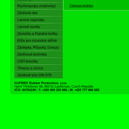
Tisknout stránku
Rychlospojky (mailonky)
Závěsná oka
Lanové napínáky
Lanové svorky
Závlačky a Pojistné kolíky
Klíče pro rozvodné skříně
Záslepky, Přísavky, Dorazy
Závěsová technika
USIT-kroužky
Třmeny a očnice
Závitové tyče DIN 976
GUFERO Rubber Production, s.r.o.
Horní Třešňovec 68, 563 01 Lanškroun, Czech Republic
IČO: 64791190
|
T: +420 469 333 666
|
M: +420 777 666 555