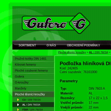
SORTIMENT
O NÁS
OBCHODNÍ PODMÍNKY
Ploché těsnící kroužky
>
AL
/
DIN 7603A
>
Pružné kolíky DIN 1481
Podložka hliníková D
Klínové řemeny
Kód: 242405
Ploché ozubené řemeny
Celní sazebník: 76161000
Gufera
Parametry
O-kroužky
Manžety
Typ:
DIN 7603 A
Materiál:
AL
Ploché těsnící kroužky
Rozměry:
17 x 22 x 1,5
CU
/
DIN 7603A
Vnitřní průměr:
17 mm
AL
/
DIN 7603A
Vnější průměr:
22 mm
FÍBR
/
DIN 7603A