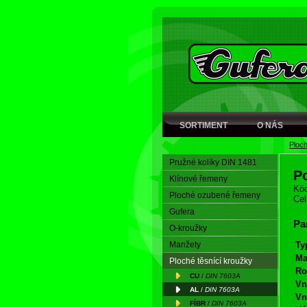
SORTIMENT
O NÁS
Ploch
Pružné kolíky DIN 1481
P
Klínové řemeny
Kód
Ploché ozubené řemeny
Cel
Gufera
Pa
O-kroužky
Manžety
Ty
Ma
Ploché těsnící kroužky
Ro
CU
/
DIN 7603A
Vn
AL
/
DIN 7603A
Vn
FÍBR
/
DIN 7603A