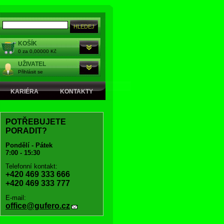
KOŠÍK
0 za 0,00000 Kč
UŽIVATEL
Přihlásit se
KARIÉRA
KONTAKTY
POTŘEBUJETE
PORADIT?
Pondělí - Pátek
7:00 - 15:30
Telefonní kontakt:
+420 469 333 666
+420 469 333 777
E-mail:
office@gufero.cz