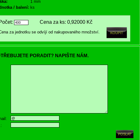
ška:
1 mm
dnotka / balení:
ks
Počet:
Cena za ks:
0,92000 Kč
Cena za jednotku se odvíjí od nakupovaného množství.
TŘEBUJETE PORADIT? NAPIŠTE NÁM.
ail:
.: