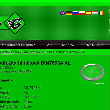
OBCHODNÍ PODMÍNKY
FAQ
DOPRAVA
KE STAŽENÍ
é těsnící kroužky
>
AL
/
DIN 7603A
>
Podložka hliníková DIN7603A AL
odložka hliníková DIN7603A AL
: 242381
ní sazebník: 76161000
rametry
p:
DIN 7603 A
teriál:
AL
změry:
14 x 18 x 1
itřní průměr:
14 mm
ější průměr:
18 mm