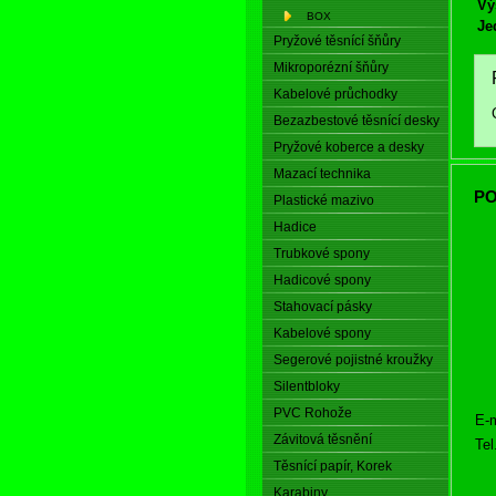
Vý
BOX
Je
Pryžové těsnící šňůry
Mikroporézní šňůry
Kabelové průchodky
Bezazbestové těsnící desky
Pryžové koberce a desky
Mazací technika
PO
Plastické mazivo
Hadice
Trubkové spony
Hadicové spony
Stahovací pásky
Kabelové spony
Segerové pojistné kroužky
Silentbloky
PVC Rohože
E-m
Závitová těsnění
Tel
Těsnící papír, Korek
Karabiny