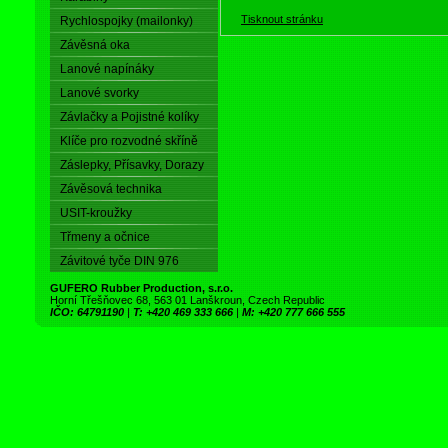
Tisknout stránku
Rychlospojky (mailonky)
Závěsná oka
Lanové napínáky
Lanové svorky
Závlačky a Pojistné kolíky
Klíče pro rozvodné skříně
Záslepky, Přísavky, Dorazy
Závěsová technika
USIT-kroužky
Třmeny a očnice
Závitové tyče DIN 976
GUFERO Rubber Production, s.r.o.
Horní Třešňovec 68, 563 01 Lanškroun, Czech Republic
IČO: 64791190
|
T: +420 469 333 666
|
M: +420 777 666 555