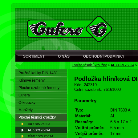
SORTIMENT
O NÁS
OBCHODNÍ PODMÍNKY
Ploché těsnící kroužky
>
AL
/
DIN 7603A
>
Pružné kolíky DIN 1481
Podložka hliníková D
Klínové řemeny
Kód: 242319
Ploché ozubené řemeny
Celní sazebník: 76161000
Gufera
Parametry
O-kroužky
Manžety
Typ:
DIN 7603 A
Materiál:
AL
Ploché těsnící kroužky
Rozměry:
6,5 x 17 x 2
CU
/
DIN 7603A
Vnitřní průměr:
6,5 mm
AL
/
DIN 7603A
Vnější průměr:
17 mm
FÍBR
/
DIN 7603A