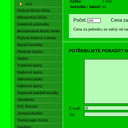
Výška:
2 mm
BOX
Jednotka / balení:
ks
Pryžové těsnící šňůry
Mikroporézní šňůry
Počet:
Cena za 
Kabelové průchodky
Cena za jednotku se odvíjí od 
Bezazbestové těsnící desky
Pryžové koberce a desky
Mazací technika
POTŘEBUJETE PORADIT? N
Plastické mazivo
Hadice
Trubkové spony
Hadicové spony
Stahovací pásky
Kabelové spony
Segerové pojistné kroužky
Silentbloky
PVC Rohože
E-mail:
Závitová těsnění
Tel.:
Těsnící papír, Korek
Karabiny