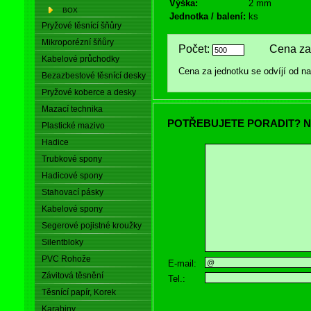
Výška:
2 mm
BOX
Jednotka / balení:
ks
Pryžové těsnící šňůry
Mikroporézní šňůry
Počet:
Cena za 
Kabelové průchodky
Cena za jednotku se odvíjí od 
Bezazbestové těsnící desky
Pryžové koberce a desky
Mazací technika
POTŘEBUJETE PORADIT? N
Plastické mazivo
Hadice
Trubkové spony
Hadicové spony
Stahovací pásky
Kabelové spony
Segerové pojistné kroužky
Silentbloky
PVC Rohože
E-mail:
Závitová těsnění
Tel.:
Těsnící papír, Korek
Karabiny