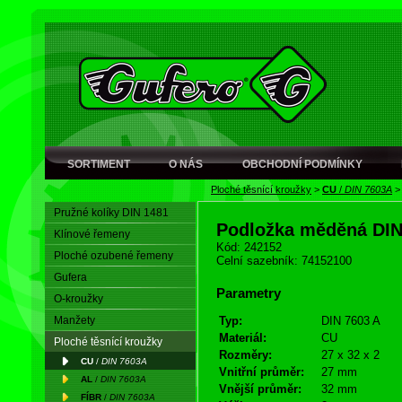
SORTIMENT
O NÁS
OBCHODNÍ PODMÍNKY
Ploché těsnící kroužky
>
CU
/
DIN 7603A
Pružné kolíky DIN 1481
Podložka měděná DI
Klínové řemeny
Kód: 242152
Ploché ozubené řemeny
Celní sazebník: 74152100
Gufera
Parametry
O-kroužky
Manžety
Typ:
DIN 7603 A
Materiál:
CU
Ploché těsnící kroužky
Rozměry:
27 x 32 x 2
CU
/
DIN 7603A
Vnitřní průměr:
27 mm
AL
/
DIN 7603A
Vnější průměr:
32 mm
FÍBR
/
DIN 7603A