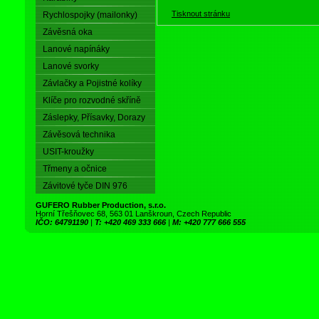
Tisknout stránku
Rychlospojky (mailonky)
Závěsná oka
Lanové napínáky
Lanové svorky
Závlačky a Pojistné kolíky
Klíče pro rozvodné skříně
Záslepky, Přísavky, Dorazy
Závěsová technika
USIT-kroužky
Třmeny a očnice
Závitové tyče DIN 976
GUFERO Rubber Production, s.r.o.
Horní Třešňovec 68, 563 01 Lanškroun, Czech Republic
IČO: 64791190
|
T: +420 469 333 666
|
M: +420 777 666 555