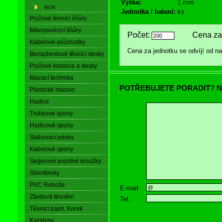
Výška:
1 mm
BOX
Jednotka / balení:
ks
Pryžové těsnící šňůry
Mikroporézní šňůry
Počet:
Cena za 
Kabelové průchodky
Cena za jednotku se odvíjí od 
Bezazbestové těsnící desky
Pryžové koberce a desky
Mazací technika
POTŘEBUJETE PORADIT? N
Plastické mazivo
Hadice
Trubkové spony
Hadicové spony
Stahovací pásky
Kabelové spony
Segerové pojistné kroužky
Silentbloky
PVC Rohože
E-mail:
Závitová těsnění
Tel.:
Těsnící papír, Korek
Karabiny