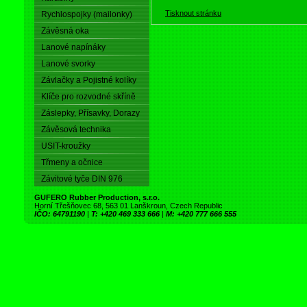
Tisknout stránku
Rychlospojky (mailonky)
Závěsná oka
Lanové napínáky
Lanové svorky
Závlačky a Pojistné kolíky
Klíče pro rozvodné skříně
Záslepky, Přísavky, Dorazy
Závěsová technika
USIT-kroužky
Třmeny a očnice
Závitové tyče DIN 976
GUFERO Rubber Production, s.r.o.
Horní Třešňovec 68, 563 01 Lanškroun, Czech Republic
IČO: 64791190
|
T: +420 469 333 666
|
M: +420 777 666 555