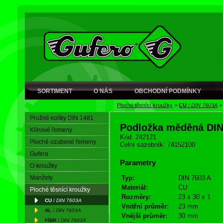
SORTIMENT
O NÁS
OBCHODNÍ PODMÍNKY
Ploché těsnící kroužky
>
CU
/
DIN 7603A
Pružné kolíky DIN 1481
Podložka měděná DI
Klínové řemeny
Kód: 242121
Ploché ozubené řemeny
Celní sazebník: 74152100
Gufera
Parametry
O-kroužky
Manžety
Typ:
DIN 7603 A
Materiál:
CU
Ploché těsnící kroužky
Rozměry:
23 x 30 x 1
CU
/
DIN 7603A
Vnitřní průměr:
23 mm
AL
/
DIN 7603A
Vnější průměr:
30 mm
FÍBR
/
DIN 7603A