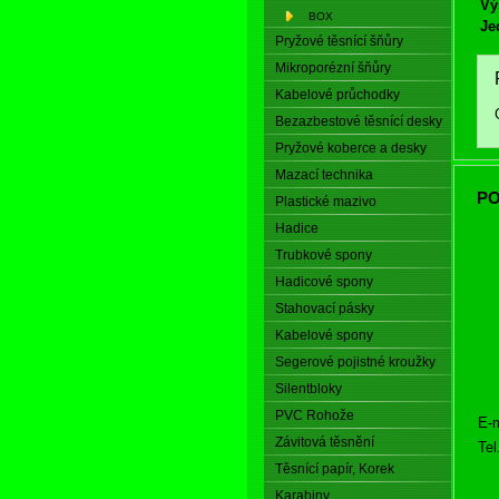
Vý
BOX
Je
Pryžové těsnící šňůry
Mikroporézní šňůry
Kabelové průchodky
Bezazbestové těsnící desky
Pryžové koberce a desky
Mazací technika
PO
Plastické mazivo
Hadice
Trubkové spony
Hadicové spony
Stahovací pásky
Kabelové spony
Segerové pojistné kroužky
Silentbloky
PVC Rohože
E-m
Závitová těsnění
Tel
Těsnící papír, Korek
Karabiny