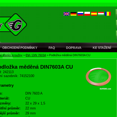
OBCHODNÍ PODMÍNKY
FAQ
DOPRAVA
KE STAŽENÍ
é těsnící kroužky
>
CU
/
DIN 7603A
>
Podložka měděná DIN7603A CU
odložka měděná DIN7603A CU
: 242113
ní sazebník: 74152100
rametry
p:
DIN 7603 A
teriál:
CU
změry:
22 x 29 x 1,5
itřní průměr:
22 mm
ější průměr:
29 mm