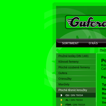
SORTIMENT
O NÁS
Ploch
Pružné kolíky DIN 1481
P
Klínové řemeny
Kód
Ploché ozubené řemeny
Cel
Gufera
Pa
O-kroužky
Manžety
Ty
Ma
Ploché těsnící kroužky
Ro
CU
/
DIN 7603A
Vn
AL
/
DIN 7603A
Vn
FÍBR
/
DIN 7603A