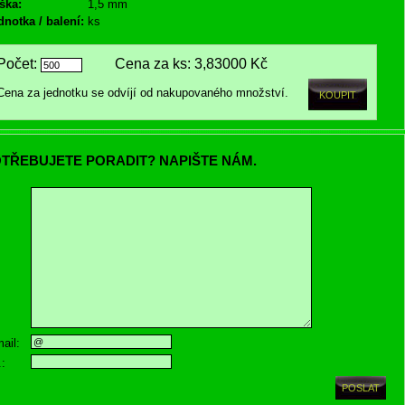
ška:
1,5 mm
dnotka / balení:
ks
Počet:
Cena za ks:
3,83000 Kč
Cena za jednotku se odvíjí od nakupovaného množství.
TŘEBUJETE PORADIT? NAPIŠTE NÁM.
ail:
.: