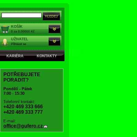
KOŠÍK
0 za 0,00000 Kč
UŽIVATEL
Přihlásit se
KARIÉRA
KONTAKTY
POTŘEBUJETE
PORADIT?
Pondělí - Pátek
7:00 - 15:30
Telefonní kontakt:
+420 469 333 666
+420 469 333 777
E-mail:
office@gufero.cz