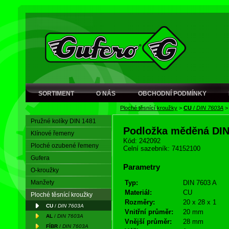
SORTIMENT
O NÁS
OBCHODNÍ PODMÍNKY
Ploché těsnící kroužky
>
CU
/
DIN 7603A
Pružné kolíky DIN 1481
Podložka měděná DI
Klínové řemeny
Kód: 242092
Ploché ozubené řemeny
Celní sazebník: 74152100
Gufera
Parametry
O-kroužky
Manžety
Typ:
DIN 7603 A
Materiál:
CU
Ploché těsnící kroužky
Rozměry:
20 x 28 x 1
CU
/
DIN 7603A
Vnitřní průměr:
20 mm
AL
/
DIN 7603A
Vnější průměr:
28 mm
FÍBR
/
DIN 7603A