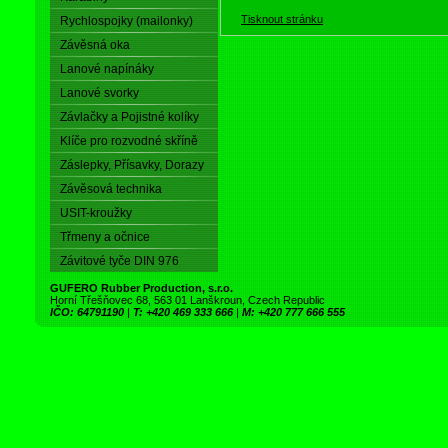
Tisknout stránku
Rychlospojky (mailonky)
Závěsná oka
Lanové napínáky
Lanové svorky
Závlačky a Pojistné kolíky
Klíče pro rozvodné skříně
Záslepky, Přísavky, Dorazy
Závěsová technika
USIT-kroužky
Třmeny a očnice
Závitové tyče DIN 976
GUFERO Rubber Production, s.r.o.
Horní Třešňovec 68, 563 01 Lanškroun, Czech Republic
IČO: 64791190
|
T: +420 469 333 666
|
M: +420 777 666 555