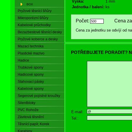
Výška:
1 mm
BOX
Jednotka / balení:
ks
Pryžové těsnící šňůry
Mikroporézní šňůry
Počet:
Cena za 
Kabelové průchodky
Cena za jednotku se odvíjí od 
Bezazbestové těsnící desky
Pryžové koberce a desky
Mazací technika
POTŘEBUJETE PORADIT? N
Plastické mazivo
Hadice
Trubkové spony
Hadicové spony
Stahovací pásky
Kabelové spony
Segerové pojistné kroužky
Silentbloky
PVC Rohože
E-mail:
Závitová těsnění
Tel.:
Těsnící papír, Korek
Karabiny