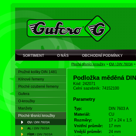
SORTIMENT
O NÁS
OBCHODNÍ PODMÍNKY
Ploché těsnící kroužky
>
CU
/
DIN 7603A
Pružné kolíky DIN 1481
Podložka měděná DI
Klínové řemeny
Kód: 242071
Ploché ozubené řemeny
Celní sazebník: 74152100
Gufera
Parametry
O-kroužky
Manžety
Typ:
DIN 7603 A
Materiál:
CU
Ploché těsnící kroužky
Rozměry:
17 x 24 x 1,5
CU
/
DIN 7603A
Vnitřní průměr:
17 mm
AL
/
DIN 7603A
Vnější průměr:
24 mm
FÍBR
/
DIN 7603A