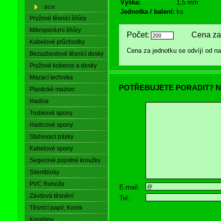
Výška:
1,5 mm
BOX
Jednotka / balení:
ks
Pryžové těsnící šňůry
Mikroporézní šňůry
Počet:
Cena za 
Kabelové průchodky
Cena za jednotku se odvíjí od 
Bezazbestové těsnící desky
Pryžové koberce a desky
Mazací technika
POTŘEBUJETE PORADIT? N
Plastické mazivo
Hadice
Trubkové spony
Hadicové spony
Stahovací pásky
Kabelové spony
Segerové pojistné kroužky
Silentbloky
PVC Rohože
E-mail:
Závitová těsnění
Tel.:
Těsnící papír, Korek
Karabiny