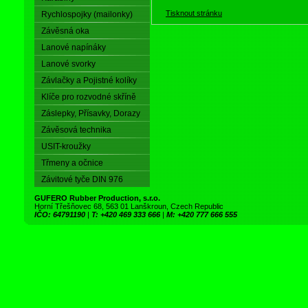
Tisknout stránku
Rychlospojky (mailonky)
Závěsná oka
Lanové napínáky
Lanové svorky
Závlačky a Pojistné kolíky
Klíče pro rozvodné skříně
Záslepky, Přísavky, Dorazy
Závěsová technika
USIT-kroužky
Třmeny a očnice
Závitové tyče DIN 976
GUFERO Rubber Production, s.r.o.
Horní Třešňovec 68, 563 01 Lanškroun, Czech Republic
IČO: 64791190
|
T: +420 469 333 666
|
M: +420 777 666 555