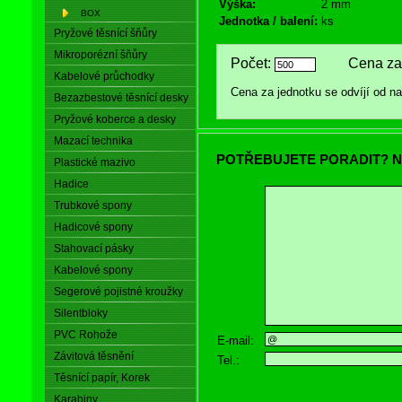
Výška:
2 mm
BOX
Jednotka / balení:
ks
Pryžové těsnící šňůry
Mikroporézní šňůry
Počet:
Cena za 
Kabelové průchodky
Cena za jednotku se odvíjí od 
Bezazbestové těsnící desky
Pryžové koberce a desky
Mazací technika
POTŘEBUJETE PORADIT? N
Plastické mazivo
Hadice
Trubkové spony
Hadicové spony
Stahovací pásky
Kabelové spony
Segerové pojistné kroužky
Silentbloky
PVC Rohože
E-mail:
Závitová těsnění
Tel.:
Těsnící papír, Korek
Karabiny