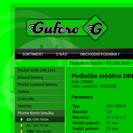
SORTIMENT
O NÁS
OBCHODNÍ PODMÍNKY
Ploché těsnící kroužky
>
CU
/
DIN 7603A
Pružné kolíky DIN 1481
Podložka měděná DI
Klínové řemeny
Kód: 242069
Ploché ozubené řemeny
Celní sazebník: 74152100
Gufera
Parametry
O-kroužky
Manžety
Typ:
DIN 7603 A
Materiál:
CU
Ploché těsnící kroužky
Rozměry:
17 x 23 x 2
CU
/
DIN 7603A
Vnitřní průměr:
17 mm
AL
/
DIN 7603A
Vnější průměr:
23 mm
FÍBR
/
DIN 7603A