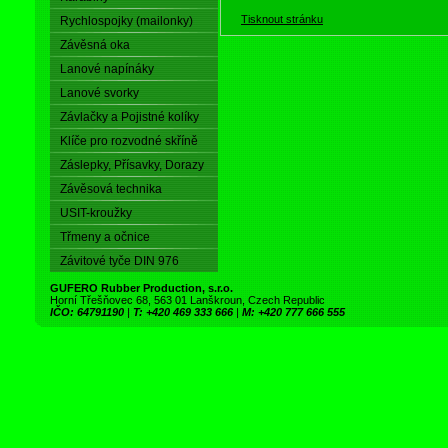
Tisknout stránku
Rychlospojky (mailonky)
Závěsná oka
Lanové napínáky
Lanové svorky
Závlačky a Pojistné kolíky
Klíče pro rozvodné skříně
Záslepky, Přísavky, Dorazy
Závěsová technika
USIT-kroužky
Třmeny a očnice
Závitové tyče DIN 976
GUFERO Rubber Production, s.r.o.
Horní Třešňovec 68, 563 01 Lanškroun, Czech Republic
IČO: 64791190
|
T: +420 469 333 666
|
M: +420 777 666 555