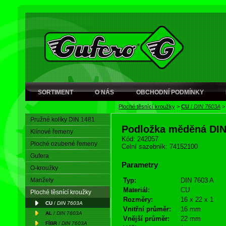
SORTIMENT
O NÁS
OBCHODNÍ PODMÍNKY
Ploché těsnící kroužky
>
CU
/
DIN 7603A
Pružné kolíky DIN 1481
Podložka měděná DI
Klínové řemeny
Kód: 242057
Ploché ozubené řemeny
Celní sazebník: 74152100
Gufera
Parametry
O-kroužky
Manžety
Typ:
DIN 7603 A
Materiál:
CU
Ploché těsnící kroužky
Rozměry:
16 x 22 x 1
CU
/
DIN 7603A
Vnitřní průměr:
16 mm
AL
/
DIN 7603A
Vnější průměr:
22 mm
FÍBR
/
DIN 7603A