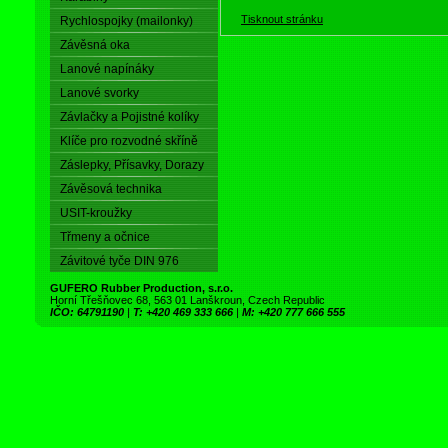
Tisknout stránku
Rychlospojky (mailonky)
Závěsná oka
Lanové napínáky
Lanové svorky
Závlačky a Pojistné kolíky
Klíče pro rozvodné skříně
Záslepky, Přísavky, Dorazy
Závěsová technika
USIT-kroužky
Třmeny a očnice
Závitové tyče DIN 976
GUFERO Rubber Production, s.r.o.
Horní Třešňovec 68, 563 01 Lanškroun, Czech Republic
IČO: 64791190
|
T: +420 469 333 666
|
M: +420 777 666 555