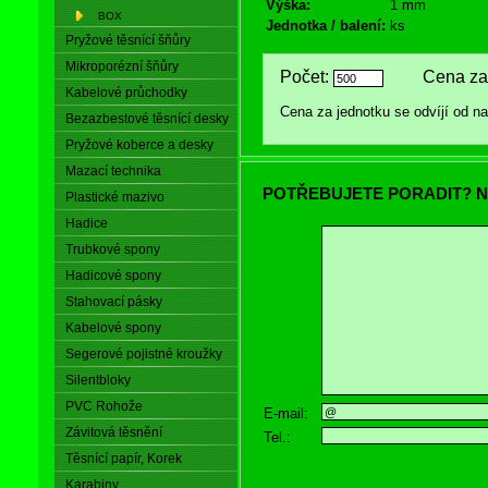
Výška:
1 mm
BOX
Jednotka / balení:
ks
Pryžové těsnící šňůry
Mikroporézní šňůry
Počet:
Cena za 
Kabelové průchodky
Cena za jednotku se odvíjí od 
Bezazbestové těsnící desky
Pryžové koberce a desky
Mazací technika
POTŘEBUJETE PORADIT? N
Plastické mazivo
Hadice
Trubkové spony
Hadicové spony
Stahovací pásky
Kabelové spony
Segerové pojistné kroužky
Silentbloky
PVC Rohože
E-mail:
Závitová těsnění
Tel.:
Těsnící papír, Korek
Karabiny