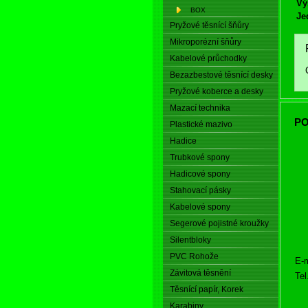
Vý
BOX
Je
Pryžové těsnící šňůry
Mikroporézní šňůry
Kabelové průchodky
Bezazbestové těsnící desky
Pryžové koberce a desky
Mazací technika
PO
Plastické mazivo
Hadice
Trubkové spony
Hadicové spony
Stahovací pásky
Kabelové spony
Segerové pojistné kroužky
Silentbloky
PVC Rohože
E-m
Závitová těsnění
Tel
Těsnící papír, Korek
Karabiny