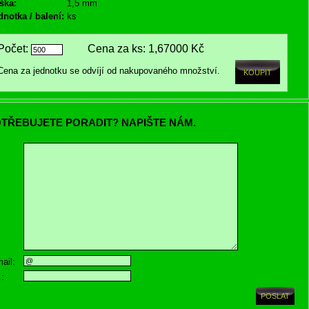
ška:
1,5 mm
dnotka / balení:
ks
Počet:
Cena za ks:
1,67000 Kč
Cena za jednotku se odvíjí od nakupovaného množství.
TŘEBUJETE PORADIT? NAPIŠTE NÁM.
ail:
.: