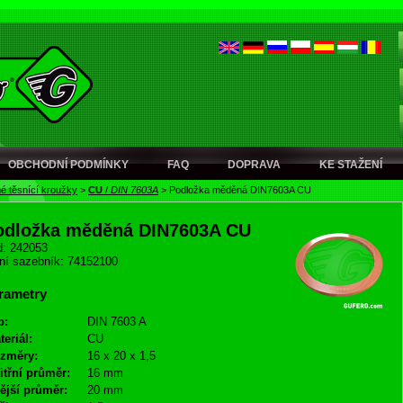
OBCHODNÍ PODMÍNKY
FAQ
DOPRAVA
KE STAŽENÍ
é těsnící kroužky
>
CU
/
DIN 7603A
>
Podložka měděná DIN7603A CU
odložka měděná DIN7603A CU
: 242053
ní sazebník: 74152100
rametry
p:
DIN 7603 A
teriál:
CU
změry:
16 x 20 x 1,5
itřní průměr:
16 mm
ější průměr:
20 mm