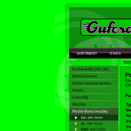
SORTIMENT
O NÁS
Ploch
Pružné kolíky DIN 1481
P
Klínové řemeny
Kód
Ploché ozubené řemeny
Cel
Gufera
Pa
O-kroužky
Manžety
Ty
Ma
Ploché těsnící kroužky
Ro
CU
/
DIN 7603A
Vn
AL
/
DIN 7603A
Vn
FÍBR
/
DIN 7603A