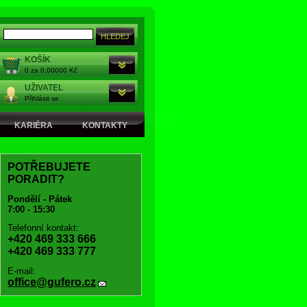
KOŠÍK
0 za 0,00000 Kč
UŽIVATEL
Přihlásit se
KARIÉRA
KONTAKTY
POTŘEBUJETE
PORADIT?
Pondělí - Pátek
7:00 - 15:30
Telefonní kontakt:
+420 469 333 666
+420 469 333 777
E-mail:
office@gufero.cz