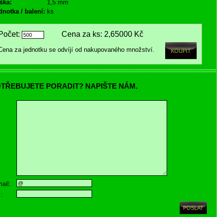
ška:
1,5 mm
dnotka / balení:
ks
Počet:
Cena za ks:
2,65000 Kč
Cena za jednotku se odvíjí od nakupovaného množství.
TŘEBUJETE PORADIT? NAPIŠTE NÁM.
ail:
.: