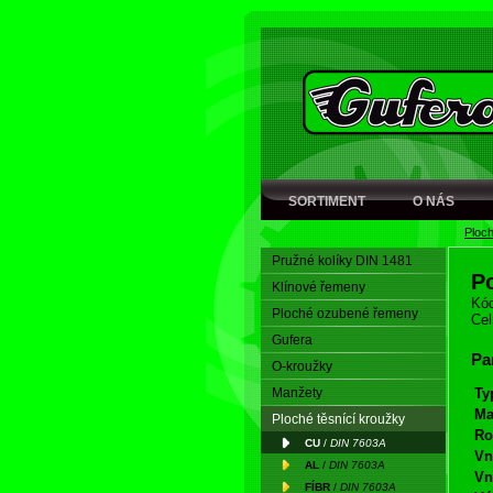
SORTIMENT
O NÁS
Ploch
Pružné kolíky DIN 1481
P
Klínové řemeny
Kód
Ploché ozubené řemeny
Cel
Gufera
Pa
O-kroužky
Manžety
Ty
Ma
Ploché těsnící kroužky
Ro
CU
/
DIN 7603A
Vn
AL
/
DIN 7603A
Vn
FÍBR
/
DIN 7603A