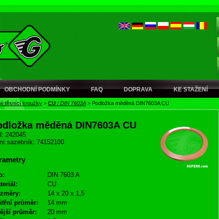
OBCHODNÍ PODMÍNKY
FAQ
DOPRAVA
KE STAŽENÍ
é těsnící kroužky
>
CU
/
DIN 7603A
>
Podložka měděná DIN7603A CU
odložka měděná DIN7603A CU
: 242045
ní sazebník: 74152100
rametry
p:
DIN 7603 A
teriál:
CU
změry:
14 x 20 x 1,5
itřní průměr:
14 mm
ější průměr:
20 mm