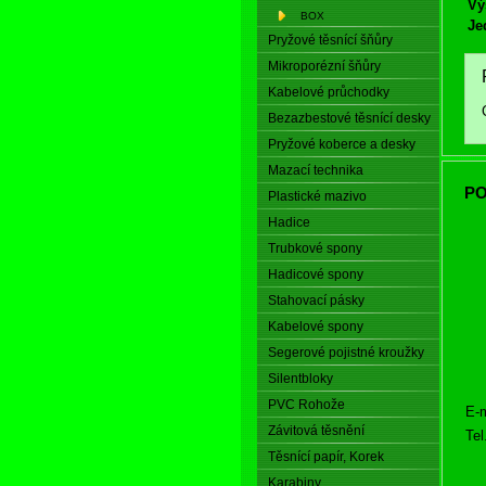
Vý
BOX
Je
Pryžové těsnící šňůry
Mikroporézní šňůry
Kabelové průchodky
Bezazbestové těsnící desky
Pryžové koberce a desky
Mazací technika
PO
Plastické mazivo
Hadice
Trubkové spony
Hadicové spony
Stahovací pásky
Kabelové spony
Segerové pojistné kroužky
Silentbloky
PVC Rohože
E-m
Závitová těsnění
Tel
Těsnící papír, Korek
Karabiny