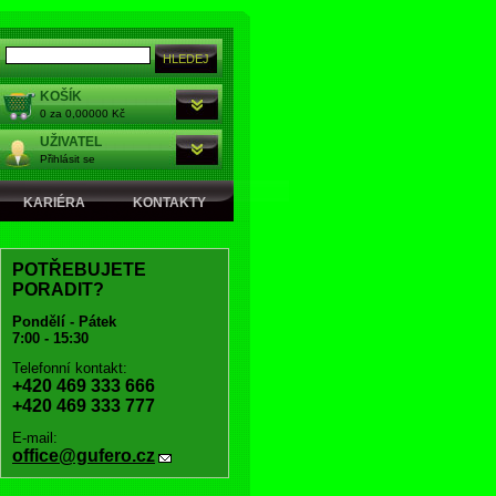
KOŠÍK
0 za 0,00000 Kč
UŽIVATEL
Přihlásit se
KARIÉRA
KONTAKTY
POTŘEBUJETE
PORADIT?
Pondělí - Pátek
7:00 - 15:30
Telefonní kontakt:
+420 469 333 666
+420 469 333 777
E-mail:
office@gufero.cz