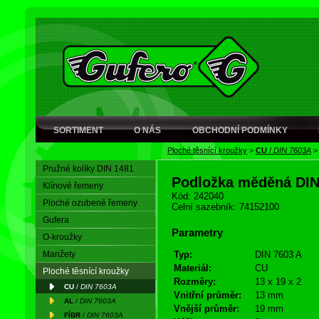
SORTIMENT
O NÁS
OBCHODNÍ PODMÍNKY
Ploché těsnící kroužky
>
CU
/
DIN 7603A
Pružné kolíky DIN 1481
Podložka měděná DI
Klínové řemeny
Kód: 242040
Ploché ozubené řemeny
Celní sazebník: 74152100
Gufera
Parametry
O-kroužky
Manžety
Typ:
DIN 7603 A
Materiál:
CU
Ploché těsnící kroužky
Rozměry:
13 x 19 x 2
CU
/
DIN 7603A
Vnitřní průměr:
13 mm
AL
/
DIN 7603A
Vnější průměr:
19 mm
FÍBR
/
DIN 7603A