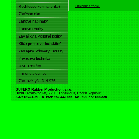
Tisknout stránku
Rychlospojky (mailonky)
Závěsná oka
Lanové napínáky
Lanové svorky
Závlačky a Pojistné kolíky
Klíče pro rozvodné skříně
Záslepky, Přísavky, Dorazy
Závěsová technika
USIT-kroužky
Třmeny a očnice
Závitové tyče DIN 976
GUFERO Rubber Production, s.r.o.
Horní Třešňovec 68, 563 01 Lanškroun, Czech Republic
IČO: 64791190
|
T: +420 469 333 666
|
M: +420 777 666 555