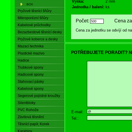
Výška:
2 mm
BOX
Jednotka / balení:
ks
Pryžové těsnící šňůry
Mikroporézní šňůry
Počet:
Cena za 
Kabelové průchodky
Cena za jednotku se odvíjí od 
Bezazbestové těsnící desky
Pryžové koberce a desky
Mazací technika
POTŘEBUJETE PORADIT? N
Plastické mazivo
Hadice
Trubkové spony
Hadicové spony
Stahovací pásky
Kabelové spony
Segerové pojistné kroužky
Silentbloky
PVC Rohože
E-mail:
Závitová těsnění
Tel.:
Těsnící papír, Korek
Karabiny