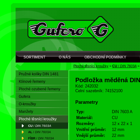
SORTIMENT
O NÁS
OBCHODNÍ PODMÍNKY
Ploché těsnící kroužky
>
CU
/
DIN 7603A
Pružné kolíky DIN 1481
Podložka měděná DI
Klínové řemeny
Kód: 242032
Ploché ozubené řemeny
Celní sazebník: 74152100
Gufera
Parametry
O-kroužky
Manžety
Typ:
DIN 7603 A
Materiál:
CU
Ploché těsnící kroužky
Rozměry:
12 x 22 x 1
CU
/
DIN 7603A
Vnitřní průměr:
12 mm
AL
/
DIN 7603A
Vnější průměr:
22 mm
FÍBR
/
DIN 7603A