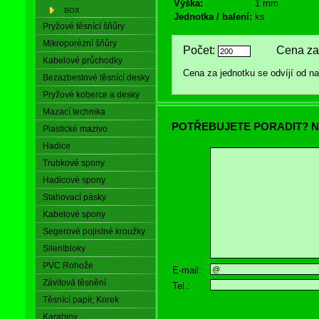
Výška:
1 mm
BOX
Jednotka / balení:
ks
Pryžové těsnící šňůry
Mikroporézní šňůry
Počet:
Cena za 
Kabelové průchodky
Cena za jednotku se odvíjí od 
Bezazbestové těsnící desky
Pryžové koberce a desky
Mazací technika
POTŘEBUJETE PORADIT? N
Plastické mazivo
Hadice
Trubkové spony
Hadicové spony
Stahovací pásky
Kabelové spony
Segerové pojistné kroužky
Silentbloky
PVC Rohože
E-mail:
Závitová těsnění
Tel.:
Těsnící papír, Korek
Karabiny