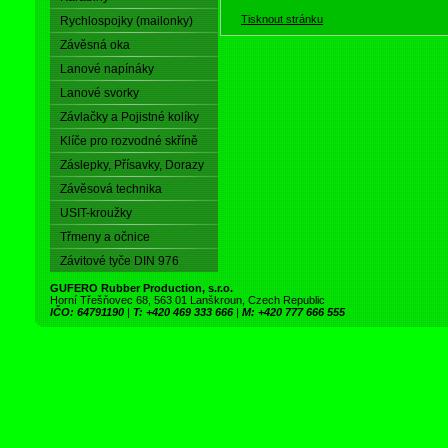
Tisknout stránku
Rychlospojky (mailonky)
Závěsná oka
Lanové napínáky
Lanové svorky
Závlačky a Pojistné kolíky
Klíče pro rozvodné skříně
Záslepky, Přísavky, Dorazy
Závěsová technika
USIT-kroužky
Třmeny a očnice
Závitové tyče DIN 976
GUFERO Rubber Production, s.r.o.
Horní Třešňovec 68, 563 01 Lanškroun, Czech Republic
IČO: 64791190
|
T: +420 469 333 666
|
M: +420 777 666 555