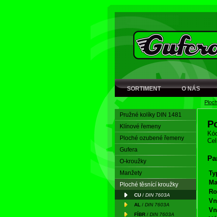
SORTIMENT
O NÁS
Ploch
Pružné kolíky DIN 1481
P
Klínové řemeny
Kód
Ploché ozubené řemeny
Cel
Gufera
Pa
O-kroužky
Manžety
Ty
Ma
Ploché těsnící kroužky
Ro
CU
/
DIN 7603A
Vn
AL
/
DIN 7603A
Vn
FÍBR
/
DIN 7603A