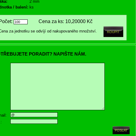
ška:
2 mm
dnotka / balení:
ks
Počet:
Cena za ks:
10,20000 Kč
Cena za jednotku se odvíjí od nakupovaného množství.
TŘEBUJETE PORADIT? NAPIŠTE NÁM.
ail:
.: