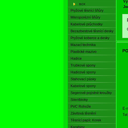
Vý
BOX
Je
Pryžové těsnící šňůry
Mikroporézní šňůry
Kabelové průchodky
Bezazbestové těsnící desky
Pryžové koberce a desky
Mazací technika
PO
Plastické mazivo
Hadice
Trubkové spony
Hadicové spony
Stahovací pásky
Kabelové spony
Segerové pojistné kroužky
Silentbloky
PVC Rohože
E-m
Závitová těsnění
Tel
Těsnící papír, Korek
Karabiny