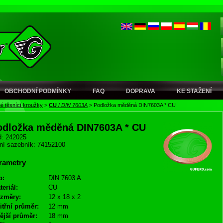
OBCHODNÍ PODMÍNKY
FAQ
DOPRAVA
KE STAŽENÍ
é těsnící kroužky
>
CU
/
DIN 7603A
>
Podložka měděná DIN7603A * CU
odložka měděná DIN7603A * CU
: 242025
ní sazebník: 74152100
rametry
p:
DIN 7603 A
teriál:
CU
změry:
12 x 18 x 2
itřní průměr:
12 mm
ější průměr:
18 mm