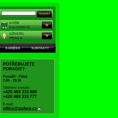
KOŠÍK
0 za 0,00000 Kč
UŽIVATEL
Přihlásit se
KARIÉRA
KONTAKTY
POTŘEBUJETE
PORADIT?
Pondělí - Pátek
7:00 - 15:30
Telefonní kontakt:
+420 469 333 666
+420 469 333 777
E-mail:
office@gufero.cz