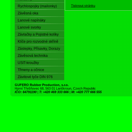
Tisknout stránku
Rychlospojky (mailonky)
Závěsná oka
Lanové napínáky
Lanové svorky
Závlačky a Pojistné kolíky
Klíče pro rozvodné skříně
Záslepky, Přísavky, Dorazy
Závěsová technika
USIT-kroužky
Třmeny a očnice
Závitové tyče DIN 976
GUFERO Rubber Production, s.r.o.
Horní Třešňovec 68, 563 01 Lanškroun, Czech Republic
IČO: 64791190
|
T: +420 469 333 666
|
M: +420 777 666 555