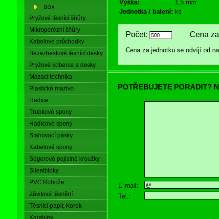
Výška:
1,5 mm
BOX
Jednotka / balení:
ks
Pryžové těsnící šňůry
Mikroporézní šňůry
Počet:
Cena za 
Kabelové průchodky
Cena za jednotku se odvíjí od 
Bezazbestové těsnící desky
Pryžové koberce a desky
Mazací technika
POTŘEBUJETE PORADIT? N
Plastické mazivo
Hadice
Trubkové spony
Hadicové spony
Stahovací pásky
Kabelové spony
Segerové pojistné kroužky
Silentbloky
PVC Rohože
E-mail:
Závitová těsnění
Tel.:
Těsnící papír, Korek
Karabiny