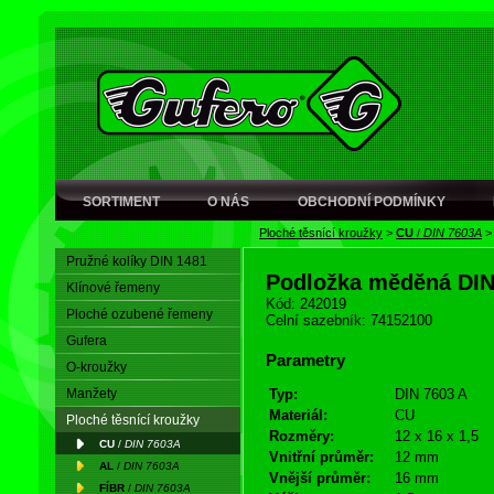
SORTIMENT
O NÁS
OBCHODNÍ PODMÍNKY
Ploché těsnící kroužky
>
CU
/
DIN 7603A
Pružné kolíky DIN 1481
Podložka měděná DI
Klínové řemeny
Kód: 242019
Ploché ozubené řemeny
Celní sazebník: 74152100
Gufera
Parametry
O-kroužky
Manžety
Typ:
DIN 7603 A
Materiál:
CU
Ploché těsnící kroužky
Rozměry:
12 x 16 x 1,5
CU
/
DIN 7603A
Vnitřní průměr:
12 mm
AL
/
DIN 7603A
Vnější průměr:
16 mm
FÍBR
/
DIN 7603A