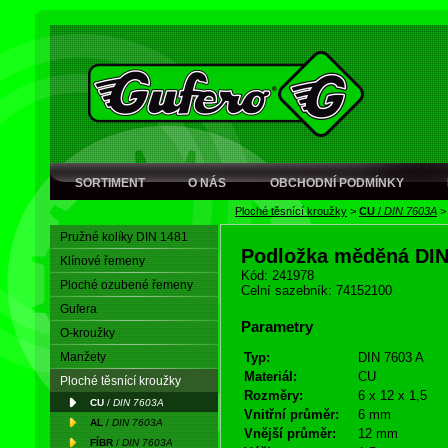
SORTIMENT
O NÁS
OBCHODNÍ PODMÍNKY
Ploché těsnící kroužky
>
CU
/
DIN 7603A
Pružné kolíky DIN 1481
Podložka měděná DI
Klínové řemeny
Kód: 241978
Ploché ozubené řemeny
Celní sazebník: 74152100
Gufera
Parametry
O-kroužky
Manžety
Typ:
DIN 7603 A
Materiál:
CU
Ploché těsnící kroužky
Rozměry:
6 x 12 x 1,5
CU
/
DIN 7603A
Vnitřní průměr:
6 mm
AL
/
DIN 7603A
Vnější průměr:
12 mm
FÍBR
/
DIN 7603A