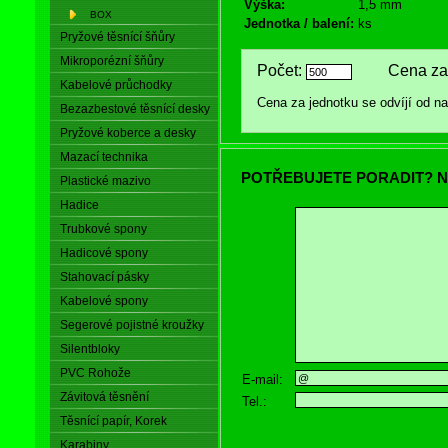
Výška:
1,5 mm
BOX
Jednotka / balení:
ks
Pryžové těsnící šňůry
Mikroporézní šňůry
Počet:
Cena za 
Kabelové průchodky
Cena za jednotku se odvíjí od 
Bezazbestové těsnící desky
Pryžové koberce a desky
Mazací technika
POTŘEBUJETE PORADIT? N
Plastické mazivo
Hadice
Trubkové spony
Hadicové spony
Stahovací pásky
Kabelové spony
Segerové pojistné kroužky
Silentbloky
PVC Rohože
E-mail:
Závitová těsnění
Tel.:
Těsnící papír, Korek
Karabiny