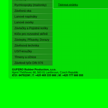
Tisknout stránku
Rychlospojky (mailonky)
Závěsná oka
Lanové napínáky
Lanové svorky
Závlačky a Pojistné kolíky
Klíče pro rozvodné skříně
Záslepky, Přísavky, Dorazy
Závěsová technika
USIT-kroužky
Třmeny a očnice
Závitové tyče DIN 976
GUFERO Rubber Production, s.r.o.
Horní Třešňovec 68, 563 01 Lanškroun, Czech Republic
IČO: 64791190
|
T: +420 469 333 666
|
M: +420 777 666 555