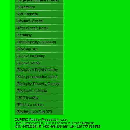
Segerové pojistné kroužky
Silentbloky
PVC Rohože
Závitová těsnění
Těsnící papír, Korek
Karabiny
Rychlospojky (mailonky)
Závěsná oka
Lanové napínáky
Lanové svorky
Závlačky a Pojistné kolíky
Klíče pro rozvodné skříně
Záslepky, Přísavky, Dorazy
Závěsová technika
USIT-kroužky
Třmeny a očnice
Závitové tyče DIN 976
GUFERO Rubber Production, s.r.o.
Horní Třešňovec 68, 563 01 Lanškroun, Czech Republic
IČO: 64791190
|
T: +420 469 333 666
|
M: +420 777 666 555