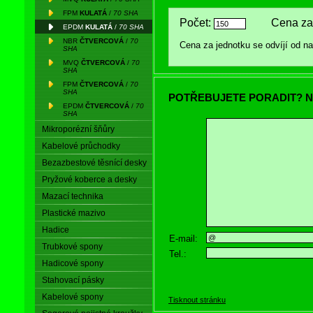
FPM
KULATÁ
/
70 SHA
Počet:
Cena za
EPDM
KULATÁ
/
70 SHA
NBR
ČTVERCOVÁ
/
70
Cena za jednotku se odvíjí od 
SHA
MVQ
ČTVERCOVÁ
/
70
SHA
FPM
ČTVERCOVÁ
/
70
SHA
POTŘEBUJETE PORADIT? N
EPDM
ČTVERCOVÁ
/
70
SHA
Mikroporézní šňůry
Kabelové průchodky
Bezazbestové těsnící desky
Pryžové koberce a desky
Mazací technika
Plastické mazivo
Hadice
E-mail:
Trubkové spony
Tel.:
Hadicové spony
Stahovací pásky
Kabelové spony
Tisknout stránku