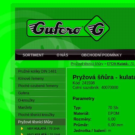
SORTIMENT
O NÁS
OBCHODNÍ PODMÍNKY
Pryžové těsnící šňůry
>
EPDM
Kulatá
/
70
Pružné kolíky DIN 1481
Pryžová šňůra - kula
Klínové řemeny
Kód: 241598
Ploché ozubené řemeny
Celní sazebník: 40070000
Gufera
Parametry
O-kroužky
Manžety
Typ:
70 Sh
Materiál:
EPDM
Ploché těsnící kroužky
Rozměry:
6,00
Pryžové těsnící šňůry
Průměr:
6,00 mm
NBR
KULATÁ
/
70 SHA
Jednotka / balení:
m
MVQ
KULATÁ
/
70 SHA