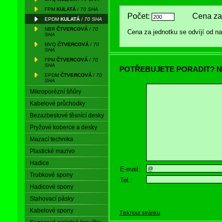
FPM
KULATÁ
/
70 SHA
Počet:
Cena za
EPDM
KULATÁ
/
70 SHA
NBR
ČTVERCOVÁ
/
70
Cena za jednotku se odvíjí od 
SHA
MVQ
ČTVERCOVÁ
/
70
SHA
FPM
ČTVERCOVÁ
/
70
SHA
POTŘEBUJETE PORADIT? N
EPDM
ČTVERCOVÁ
/
70
SHA
Mikroporézní šňůry
Kabelové průchodky
Bezazbestové těsnící desky
Pryžové koberce a desky
Mazací technika
Plastické mazivo
Hadice
E-mail:
Trubkové spony
Tel.:
Hadicové spony
Stahovací pásky
Kabelové spony
Tisknout stránku