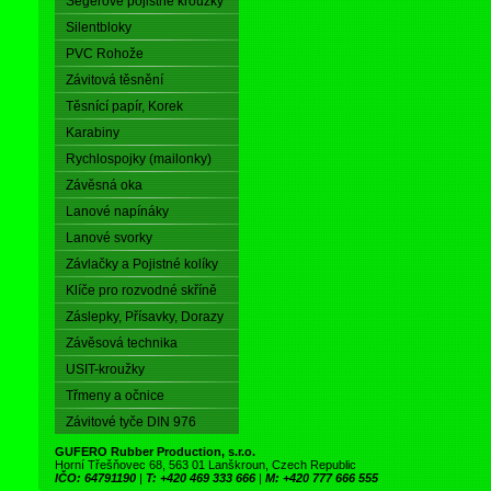
Segerové pojistné kroužky
Silentbloky
PVC Rohože
Závitová těsnění
Těsnící papír, Korek
Karabiny
Rychlospojky (mailonky)
Závěsná oka
Lanové napínáky
Lanové svorky
Závlačky a Pojistné kolíky
Klíče pro rozvodné skříně
Záslepky, Přísavky, Dorazy
Závěsová technika
USIT-kroužky
Třmeny a očnice
Závitové tyče DIN 976
GUFERO Rubber Production, s.r.o.
Horní Třešňovec 68, 563 01 Lanškroun, Czech Republic
IČO: 64791190
|
T: +420 469 333 666
|
M: +420 777 666 555