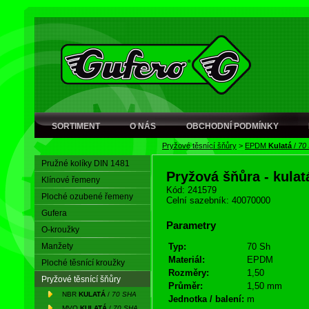
SORTIMENT
O NÁS
OBCHODNÍ PODMÍNKY
Pryžové těsnící šňůry
>
EPDM
Kulatá
/
70
Pružné kolíky DIN 1481
Pryžová šňůra - kula
Klínové řemeny
Kód: 241579
Ploché ozubené řemeny
Celní sazebník: 40070000
Gufera
Parametry
O-kroužky
Manžety
Typ:
70 Sh
Materiál:
EPDM
Ploché těsnící kroužky
Rozměry:
1,50
Pryžové těsnící šňůry
Průměr:
1,50 mm
NBR
KULATÁ
/
70 SHA
Jednotka / balení:
m
MVQ
KULATÁ
/
70 SHA