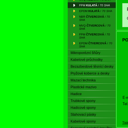
FPM
KULATÁ
/
70 SHA
EPDM
KULATÁ
/
70 SHA
NBR
ČTVERCOVÁ
/
70
SHA
MVQ
ČTVERCOVÁ
/
70
SHA
FPM
ČTVERCOVÁ
/
70
SHA
PO
EPDM
ČTVERCOVÁ
/
70
SHA
Mikroporézní šňůry
Kabelové průchodky
Bezazbestové těsnící desky
Pryžové koberce a desky
Mazací technika
Plastické mazivo
Hadice
E-m
Trubkové spony
Tel
Hadicové spony
Stahovací pásky
Kabelové spony
Tis