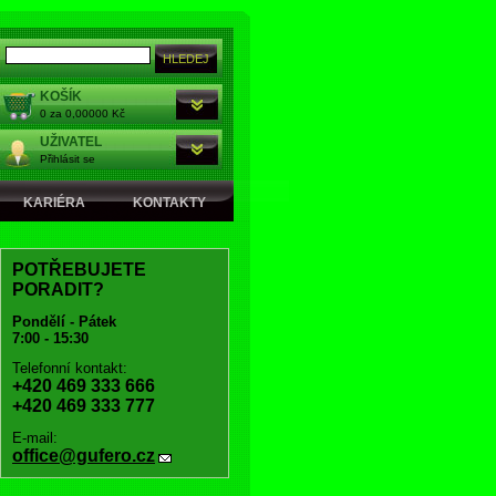
KOŠÍK
0 za 0,00000 Kč
UŽIVATEL
Přihlásit se
KARIÉRA
KONTAKTY
POTŘEBUJETE
PORADIT?
Pondělí - Pátek
7:00 - 15:30
Telefonní kontakt:
+420 469 333 666
+420 469 333 777
E-mail:
office@gufero.cz