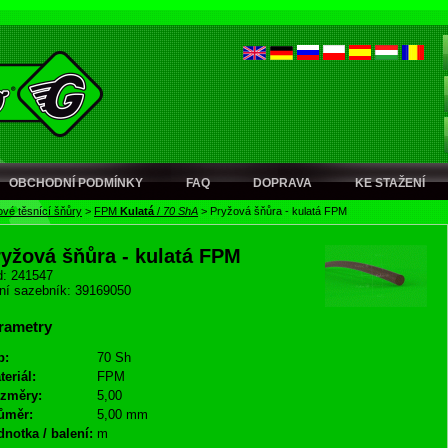
OBCHODNÍ PODMÍNKY
FAQ
DOPRAVA
KE STAŽENÍ
vé těsnící šňůry
>
FPM
Kulatá
/
70 ShA
>
Pryžová šňůra - kulatá FPM
ryžová šňůra - kulatá FPM
: 241547
ní sazebník: 39169050
rametry
p:
70 Sh
teriál:
FPM
změry:
5,00
ůměr:
5,00 mm
dnotka / balení:
m