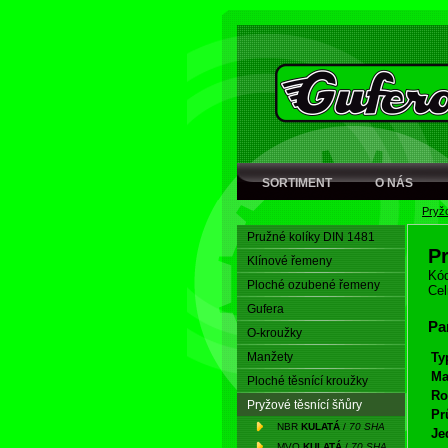
SORTIMENT
O NÁS
Pryžo
Pružné kolíky DIN 1481
P
Klínové řemeny
Kód
Ploché ozubené řemeny
Cel
Gufera
Pa
O-kroužky
Manžety
Ty
Ma
Ploché těsnící kroužky
Ro
Pryžové těsnící šňůry
Pr
NBR
KULATÁ
/
70 SHA
Je
MVQ
KULATÁ
/
70 SHA