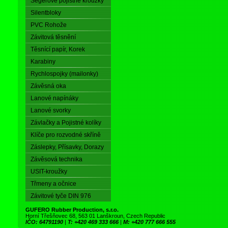
Segerové pojistné kroužky
Silentbloky
PVC Rohože
Závitová těsnění
Těsnící papír, Korek
Karabiny
Rychlospojky (mailonky)
Závěsná oka
Lanové napínáky
Lanové svorky
Závlačky a Pojistné kolíky
Klíče pro rozvodné skříně
Záslepky, Přísavky, Dorazy
Závěsová technika
USIT-kroužky
Třmeny a očnice
Závitové tyče DIN 976
GUFERO Rubber Production, s.r.o.
Horní Třešňovec 68, 563 01 Lanškroun, Czech Republic
IČO: 64791190
|
T: +420 469 333 666
|
M: +420 777 666 555