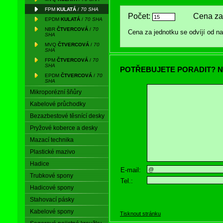
FPM
KULATÁ
/
70 SHA
Počet:
Cena za
EPDM
KULATÁ
/
70 SHA
NBR
ČTVERCOVÁ
/
70
Cena za jednotku se odvíjí od 
SHA
MVQ
ČTVERCOVÁ
/
70
SHA
FPM
ČTVERCOVÁ
/
70
SHA
POTŘEBUJETE PORADIT? N
EPDM
ČTVERCOVÁ
/
70
SHA
Mikroporézní šňůry
Kabelové průchodky
Bezazbestové těsnící desky
Pryžové koberce a desky
Mazací technika
Plastické mazivo
Hadice
E-mail:
Trubkové spony
Tel.:
Hadicové spony
Stahovací pásky
Kabelové spony
Tisknout stránku