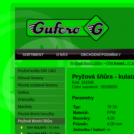
SORTIMENT
O NÁS
OBCHODNÍ PODMÍNKY
Pryžové těsnící šňůry
>
FPM
Kulatá
/
70 S
Pružné kolíky DIN 1481
Pryžová šňůra - kula
Klínové řemeny
Kód: 241545
Ploché ozubené řemeny
Celní sazebník: 39169050
Gufera
Parametry
O-kroužky
Manžety
Typ:
70 Sh
Materiál:
FPM
Ploché těsnící kroužky
Rozměry:
4,00
Pryžové těsnící šňůry
Průměr:
4,00 mm
NBR
KULATÁ
/
70 SHA
Jednotka / balení:
m
MVQ
KULATÁ
/
70 SHA