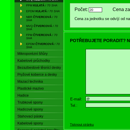
FPM
KULATÁ
/
70 SHA
Počet:
Cena za
EPDM
KULATÁ
/
70 SHA
NBR
ČTVERCOVÁ
/
70
Cena za jednotku se odvíjí od 
SHA
MVQ
ČTVERCOVÁ
/
70
SHA
FPM
ČTVERCOVÁ
/
70
SHA
POTŘEBUJETE PORADIT? N
EPDM
ČTVERCOVÁ
/
70
SHA
Mikroporézní šňůry
Kabelové průchodky
Bezazbestové těsnící desky
Pryžové koberce a desky
Mazací technika
Plastické mazivo
Hadice
E-mail:
Trubkové spony
Tel.:
Hadicové spony
Stahovací pásky
Kabelové spony
Tisknout stránku