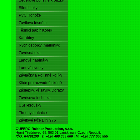
Segerové pojistné kroužky
Silentbloky
PVC Rohože
Závitová těsnění
Těsnící papír, Korek
Karabiny
Rychlospojky (mailonky)
Závěsná oka
Lanové napínáky
Lanové svorky
Závlačky a Pojistné kolíky
Klíče pro rozvodné skříně
Záslepky, Přísavky, Dorazy
Závěsová technika
USIT-kroužky
Třmeny a očnice
Závitové tyče DIN 976
GUFERO Rubber Production, s.r.o.
Horní Třešňovec 68, 563 01 Lanškroun, Czech Republic
IČO: 64791190
|
T: +420 469 333 666
|
M: +420 777 666 555