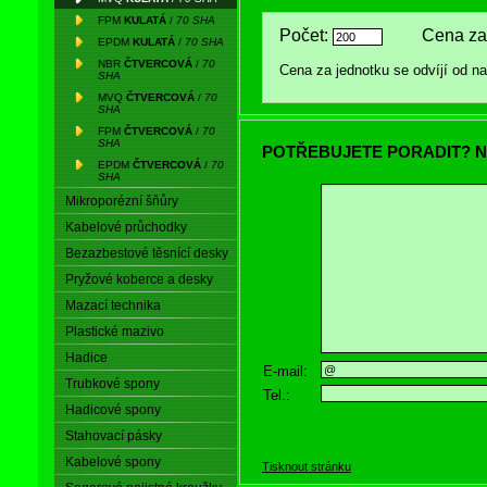
FPM
KULATÁ
/
70 SHA
Počet:
Cena za
EPDM
KULATÁ
/
70 SHA
NBR
ČTVERCOVÁ
/
70
Cena za jednotku se odvíjí od 
SHA
MVQ
ČTVERCOVÁ
/
70
SHA
FPM
ČTVERCOVÁ
/
70
SHA
POTŘEBUJETE PORADIT? N
EPDM
ČTVERCOVÁ
/
70
SHA
Mikroporézní šňůry
Kabelové průchodky
Bezazbestové těsnící desky
Pryžové koberce a desky
Mazací technika
Plastické mazivo
Hadice
E-mail:
Trubkové spony
Tel.:
Hadicové spony
Stahovací pásky
Kabelové spony
Tisknout stránku