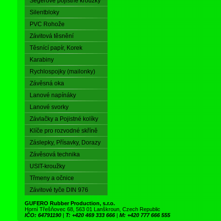
Segerové pojistné kroužky
Silentbloky
PVC Rohože
Závitová těsnění
Těsnící papír, Korek
Karabiny
Rychlospojky (mailonky)
Závěsná oka
Lanové napínáky
Lanové svorky
Závlačky a Pojistné kolíky
Klíče pro rozvodné skříně
Záslepky, Přísavky, Dorazy
Závěsová technika
USIT-kroužky
Třmeny a očnice
Závitové tyče DIN 976
GUFERO Rubber Production, s.r.o.
Horní Třešňovec 68, 563 01 Lanškroun, Czech Republic
IČO: 64791190
|
T: +420 469 333 666
|
M: +420 777 666 555