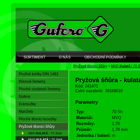
SORTIMENT
O NÁS
OBCHODNÍ PODMÍNKY
Pryžové těsnící šňůry
>
MVQ
Kulatá
/
70 
Pružné kolíky DIN 1481
Pryžová šňůra - kula
Klínové řemeny
Kód: 241471
Ploché ozubené řemeny
Celní sazebník: 39169010
Gufera
Parametry
O-kroužky
Manžety
Typ:
70 Sh
Materiál:
MVQ
Ploché těsnící kroužky
Rozměry:
1,78
Pryžové těsnící šňůry
Průměr:
1,78 mm
NBR
KULATÁ
/
70 SHA
Jednotka / balení:
m
MVQ
KULATÁ
/
70 SHA