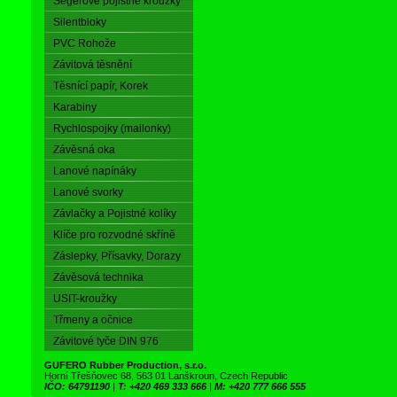
Segerové pojistné kroužky
Silentbloky
PVC Rohože
Závitová těsnění
Těsnící papír, Korek
Karabiny
Rychlospojky (mailonky)
Závěsná oka
Lanové napínáky
Lanové svorky
Závlačky a Pojistné kolíky
Klíče pro rozvodné skříně
Záslepky, Přísavky, Dorazy
Závěsová technika
USIT-kroužky
Třmeny a očnice
Závitové tyče DIN 976
GUFERO Rubber Production, s.r.o.
Horní Třešňovec 68, 563 01 Lanškroun, Czech Republic
IČO: 64791190
|
T: +420 469 333 666
|
M: +420 777 666 555