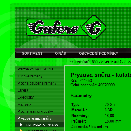
SORTIMENT
O NÁS
OBCHODNÍ PODMÍNKY
Pryžové těsnící šňůry
>
NBR
Kulatá
/
70 S
Pružné kolíky DIN 1481
Pryžová šňůra - kula
Klínové řemeny
Kód: 241450
Ploché ozubené řemeny
Celní sazebník: 40070000
Gufera
Parametry
O-kroužky
Manžety
Typ:
70 Sh
Materiál:
NBR
Ploché těsnící kroužky
Rozměry:
18,00
Pryžové těsnící šňůry
Průměr:
18,00 mm
NBR
KULATÁ
/
70 SHA
Jednotka / balení:
m
MVQ
KULATÁ
/
70 SHA