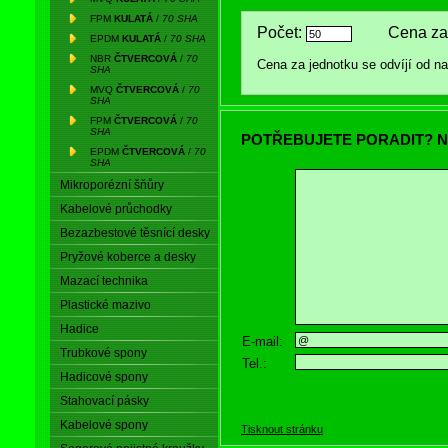
FPM
KULATÁ
/
70 SHA
Počet:
Cena za
EPDM
KULATÁ
/
70 SHA
NBR
ČTVERCOVÁ
/
70
Cena za jednotku se odvíjí od 
SHA
MVQ
ČTVERCOVÁ
/
70
SHA
FPM
ČTVERCOVÁ
/
70
SHA
POTŘEBUJETE PORADIT? N
EPDM
ČTVERCOVÁ
/
70
SHA
Mikroporézní šňůry
Kabelové průchodky
Bezazbestové těsnící desky
Pryžové koberce a desky
Mazací technika
Plastické mazivo
Hadice
E-mail:
Trubkové spony
Tel.:
Hadicové spony
Stahovací pásky
Kabelové spony
Tisknout stránku