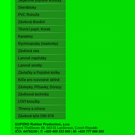
Segerové pojistné kroužky
Silentbloky
PVC Rohože
Závitová těsnění
Těsnící papír, Korek
Karabiny
Rychlospojky (mailonky)
Závěsná oka
Lanové napínáky
Lanové svorky
Závlačky a Pojistné kolíky
Klíče pro rozvodné skříně
Záslepky, Přísavky, Dorazy
Závěsová technika
USIT-kroužky
Třmeny a očnice
Závitové tyče DIN 976
GUFERO Rubber Production, s.r.o.
Horní Třešňovec 68, 563 01 Lanškroun, Czech Republic
IČO: 64791190
|
T: +420 469 333 666
|
M: +420 777 666 555