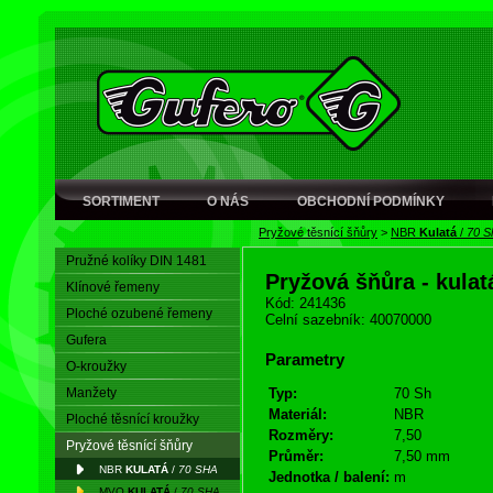
SORTIMENT
O NÁS
OBCHODNÍ PODMÍNKY
Pryžové těsnící šňůry
>
NBR
Kulatá
/
70 S
Pružné kolíky DIN 1481
Pryžová šňůra - kula
Klínové řemeny
Kód: 241436
Ploché ozubené řemeny
Celní sazebník: 40070000
Gufera
Parametry
O-kroužky
Manžety
Typ:
70 Sh
Materiál:
NBR
Ploché těsnící kroužky
Rozměry:
7,50
Pryžové těsnící šňůry
Průměr:
7,50 mm
NBR
KULATÁ
/
70 SHA
Jednotka / balení:
m
MVQ
KULATÁ
/
70 SHA