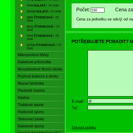
FPM
KULATÁ
/
70 SHA
Počet:
Cena za
EPDM
KULATÁ
/
70 SHA
NBR
ČTVERCOVÁ
/
70
Cena za jednotku se odvíjí od 
SHA
MVQ
ČTVERCOVÁ
/
70
SHA
FPM
ČTVERCOVÁ
/
70
SHA
POTŘEBUJETE PORADIT? N
EPDM
ČTVERCOVÁ
/
70
SHA
Mikroporézní šňůry
Kabelové průchodky
Bezazbestové těsnící desky
Pryžové koberce a desky
Mazací technika
Plastické mazivo
Hadice
E-mail:
Trubkové spony
Tel.:
Hadicové spony
Stahovací pásky
Kabelové spony
Tisknout stránku