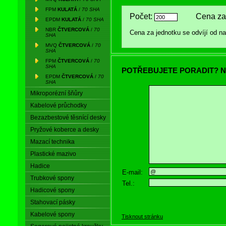
FPM
KULATÁ
/
70 SHA
Počet:
Cena za
EPDM
KULATÁ
/
70 SHA
NBR
ČTVERCOVÁ
/
70
Cena za jednotku se odvíjí od 
SHA
MVQ
ČTVERCOVÁ
/
70
SHA
FPM
ČTVERCOVÁ
/
70
SHA
POTŘEBUJETE PORADIT? N
EPDM
ČTVERCOVÁ
/
70
SHA
Mikroporézní šňůry
Kabelové průchodky
Bezazbestové těsnící desky
Pryžové koberce a desky
Mazací technika
Plastické mazivo
Hadice
E-mail:
Trubkové spony
Tel.:
Hadicové spony
Stahovací pásky
Kabelové spony
Tisknout stránku