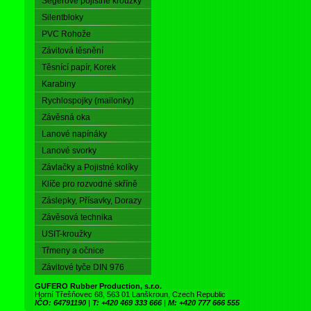
Segerové pojistné kroužky
Silentbloky
PVC Rohože
Závitová těsnění
Těsnící papír, Korek
Karabiny
Rychlospojky (mailonky)
Závěsná oka
Lanové napínáky
Lanové svorky
Závlačky a Pojistné kolíky
Klíče pro rozvodné skříně
Záslepky, Přísavky, Dorazy
Závěsová technika
USIT-kroužky
Třmeny a očnice
Závitové tyče DIN 976
GUFERO Rubber Production, s.r.o.
Horní Třešňovec 68, 563 01 Lanškroun, Czech Republic
IČO: 64791190
|
T: +420 469 333 666
|
M: +420 777 666 555