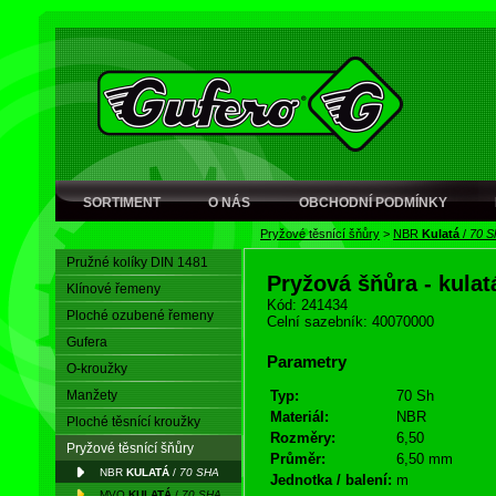
SORTIMENT
O NÁS
OBCHODNÍ PODMÍNKY
Pryžové těsnící šňůry
>
NBR
Kulatá
/
70 S
Pružné kolíky DIN 1481
Pryžová šňůra - kula
Klínové řemeny
Kód: 241434
Ploché ozubené řemeny
Celní sazebník: 40070000
Gufera
Parametry
O-kroužky
Manžety
Typ:
70 Sh
Materiál:
NBR
Ploché těsnící kroužky
Rozměry:
6,50
Pryžové těsnící šňůry
Průměr:
6,50 mm
NBR
KULATÁ
/
70 SHA
Jednotka / balení:
m
MVQ
KULATÁ
/
70 SHA