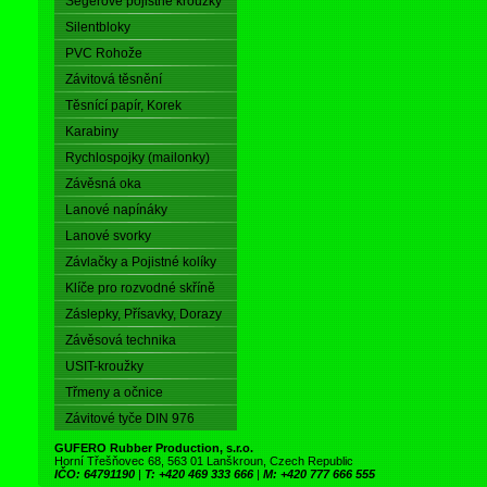
Segerové pojistné kroužky
Silentbloky
PVC Rohože
Závitová těsnění
Těsnící papír, Korek
Karabiny
Rychlospojky (mailonky)
Závěsná oka
Lanové napínáky
Lanové svorky
Závlačky a Pojistné kolíky
Klíče pro rozvodné skříně
Záslepky, Přísavky, Dorazy
Závěsová technika
USIT-kroužky
Třmeny a očnice
Závitové tyče DIN 976
GUFERO Rubber Production, s.r.o.
Horní Třešňovec 68, 563 01 Lanškroun, Czech Republic
IČO: 64791190
|
T: +420 469 333 666
|
M: +420 777 666 555