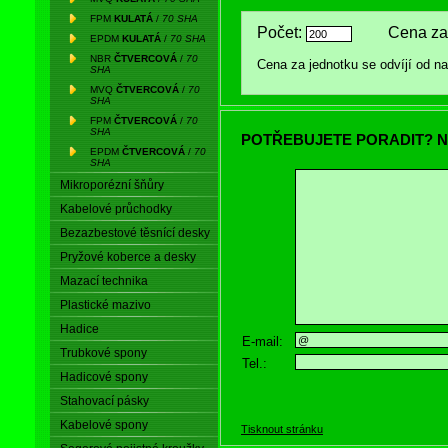
FPM
KULATÁ
/
70 SHA
Počet:
Cena za
EPDM
KULATÁ
/
70 SHA
NBR
ČTVERCOVÁ
/
70
Cena za jednotku se odvíjí od 
SHA
MVQ
ČTVERCOVÁ
/
70
SHA
FPM
ČTVERCOVÁ
/
70
SHA
POTŘEBUJETE PORADIT? N
EPDM
ČTVERCOVÁ
/
70
SHA
Mikroporézní šňůry
Kabelové průchodky
Bezazbestové těsnící desky
Pryžové koberce a desky
Mazací technika
Plastické mazivo
Hadice
E-mail:
Trubkové spony
Tel.:
Hadicové spony
Stahovací pásky
Kabelové spony
Tisknout stránku