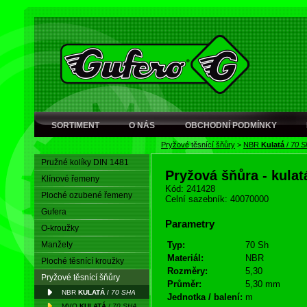
SORTIMENT
O NÁS
OBCHODNÍ PODMÍNKY
Pryžové těsnící šňůry
>
NBR
Kulatá
/
70 S
Pružné kolíky DIN 1481
Pryžová šňůra - kula
Klínové řemeny
Kód: 241428
Ploché ozubené řemeny
Celní sazebník: 40070000
Gufera
Parametry
O-kroužky
Manžety
Typ:
70 Sh
Materiál:
NBR
Ploché těsnící kroužky
Rozměry:
5,30
Pryžové těsnící šňůry
Průměr:
5,30 mm
NBR
KULATÁ
/
70 SHA
Jednotka / balení:
m
MVQ
KULATÁ
/
70 SHA