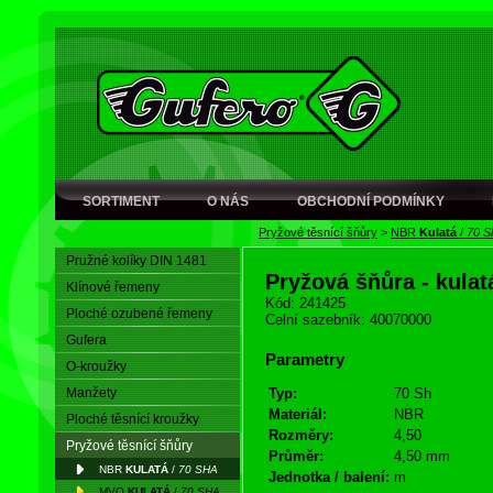
SORTIMENT
O NÁS
OBCHODNÍ PODMÍNKY
Pryžové těsnící šňůry
>
NBR
Kulatá
/
70 S
Pružné kolíky DIN 1481
Pryžová šňůra - kula
Klínové řemeny
Kód: 241425
Ploché ozubené řemeny
Celní sazebník: 40070000
Gufera
Parametry
O-kroužky
Manžety
Typ:
70 Sh
Materiál:
NBR
Ploché těsnící kroužky
Rozměry:
4,50
Pryžové těsnící šňůry
Průměr:
4,50 mm
NBR
KULATÁ
/
70 SHA
Jednotka / balení:
m
MVQ
KULATÁ
/
70 SHA