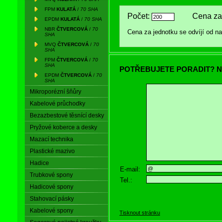
FPM
KULATÁ
/
70 SHA
Počet:
Cena za
EPDM
KULATÁ
/
70 SHA
NBR
ČTVERCOVÁ
/
70
Cena za jednotku se odvíjí od 
SHA
MVQ
ČTVERCOVÁ
/
70
SHA
FPM
ČTVERCOVÁ
/
70
SHA
POTŘEBUJETE PORADIT? N
EPDM
ČTVERCOVÁ
/
70
SHA
Mikroporézní šňůry
Kabelové průchodky
Bezazbestové těsnící desky
Pryžové koberce a desky
Mazací technika
Plastické mazivo
Hadice
E-mail:
Trubkové spony
Tel.:
Hadicové spony
Stahovací pásky
Kabelové spony
Tisknout stránku