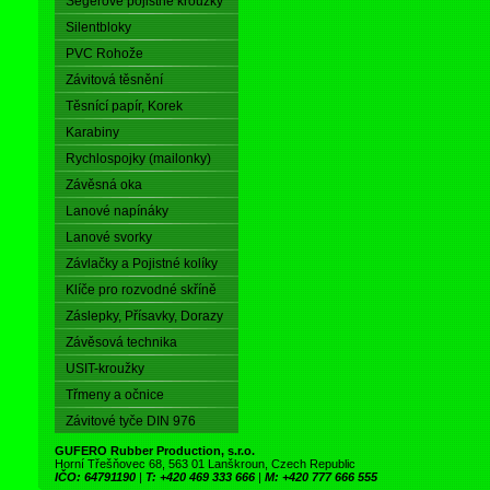
Segerové pojistné kroužky
Silentbloky
PVC Rohože
Závitová těsnění
Těsnící papír, Korek
Karabiny
Rychlospojky (mailonky)
Závěsná oka
Lanové napínáky
Lanové svorky
Závlačky a Pojistné kolíky
Klíče pro rozvodné skříně
Záslepky, Přísavky, Dorazy
Závěsová technika
USIT-kroužky
Třmeny a očnice
Závitové tyče DIN 976
GUFERO Rubber Production, s.r.o.
Horní Třešňovec 68, 563 01 Lanškroun, Czech Republic
IČO: 64791190
|
T: +420 469 333 666
|
M: +420 777 666 555