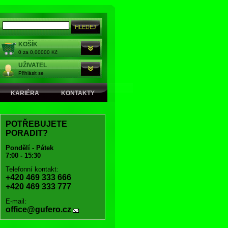
KOŠÍK
0 za 0,00000 Kč
UŽIVATEL
Přihlásit se
KARIÉRA
KONTAKTY
POTŘEBUJETE
PORADIT?
Pondělí - Pátek
7:00 - 15:30
Telefonní kontakt:
+420 469 333 666
+420 469 333 777
E-mail:
office@gufero.cz