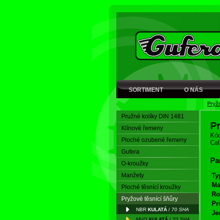
SORTIMENT
O NÁS
Pryžo
Pružné kolíky DIN 1481
P
Klínové řemeny
Kód
Ploché ozubené řemeny
Cel
Gufera
Pa
O-kroužky
Manžety
Ty
Ma
Ploché těsnící kroužky
Ro
Pryžové těsnící šňůry
Pr
NBR
KULATÁ
/
70 SHA
Je
MVQ
KULATÁ
/
70 SHA