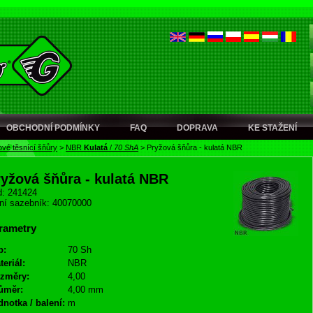
OBCHODNÍ PODMÍNKY
FAQ
DOPRAVA
KE STAŽENÍ
vé těsnící šňůry
>
NBR
Kulatá
/
70 ShA
>
Pryžová šňůra - kulatá NBR
ryžová šňůra - kulatá NBR
: 241424
ní sazebník: 40070000
rametry
p:
70 Sh
teriál:
NBR
změry:
4,00
ůměr:
4,00 mm
dnotka / balení:
m