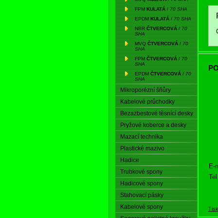
FPM
KULATÁ
/
70 SHA
EPDM
KULATÁ
/
70 SHA
NBR
ČTVERCOVÁ
/
70
SHA
MVQ
ČTVERCOVÁ
/
70
SHA
FPM
ČTVERCOVÁ
/
70
SHA
PO
EPDM
ČTVERCOVÁ
/
70
SHA
Mikroporézní šňůry
Kabelové průchodky
Bezazbestové těsnící desky
Pryžové koberce a desky
Mazací technika
Plastické mazivo
Hadice
E-m
Trubkové spony
Tel
Hadicové spony
Stahovací pásky
Kabelové spony
Tis