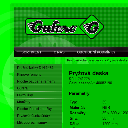
SORTIMENT
O NÁS
OBCHODNÍ PODMÍNKY
Pryžové koberce a desky
>
Pryžové desky
Pružné kolíky DIN 1481
Pryžová deska
Klínové řemeny
Kód: 241225
Ploché ozubené řemeny
Celní sazebník: 40082190
Gufera
Parametry
O-kroužky
Manžety
Typ:
35
Materiál:
NBR
Ploché těsnící kroužky
Rozměry:
35 x 800 x 120
Pryžové těsnící šňůry
Síla:
35 mm
Mikroporézní šňůry
Délka:
1200 mm