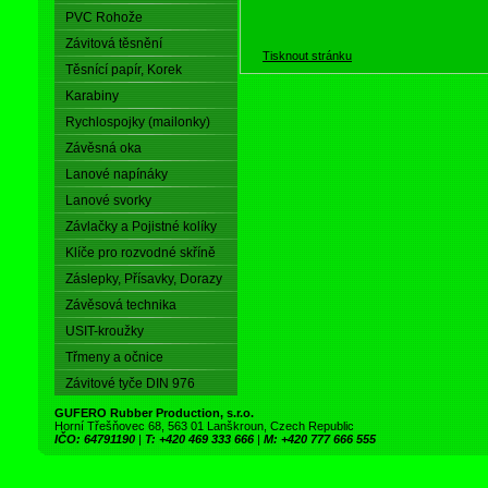
PVC Rohože
Závitová těsnění
Tisknout stránku
Těsnící papír, Korek
Karabiny
Rychlospojky (mailonky)
Závěsná oka
Lanové napínáky
Lanové svorky
Závlačky a Pojistné kolíky
Klíče pro rozvodné skříně
Záslepky, Přísavky, Dorazy
Závěsová technika
USIT-kroužky
Třmeny a očnice
Závitové tyče DIN 976
GUFERO Rubber Production, s.r.o.
Horní Třešňovec 68, 563 01 Lanškroun, Czech Republic
IČO: 64791190
|
T: +420 469 333 666
|
M: +420 777 666 555