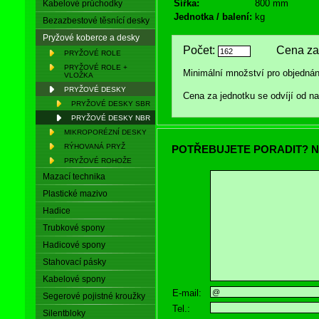
Šířka:
800 mm
Kabelové průchodky
Jednotka / balení:
kg
Bezazbestové těsnící desky
Pryžové koberce a desky
Počet:
Cena za 
PRYŽOVÉ ROLE
PRYŽOVÉ ROLE +
Minimální množství pro objednán
VLOŽKA
PRYŽOVÉ DESKY
Cena za jednotku se odvíjí od 
PRYŽOVÉ DESKY SBR
PRYŽOVÉ DESKY NBR
MIKROPORÉZNÍ DESKY
RÝHOVANÁ PRYŽ
POTŘEBUJETE PORADIT? N
PRYŽOVÉ ROHOŽE
Mazací technika
Plastické mazivo
Hadice
Trubkové spony
Hadicové spony
Stahovací pásky
Kabelové spony
E-mail:
Segerové pojistné kroužky
Tel.:
Silentbloky