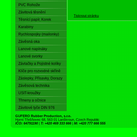
PVC Rohože
Závitová těsnění
Tisknout stránku
Těsnící papír, Korek
Karabiny
Rychlospojky (mailonky)
Závěsná oka
Lanové napínáky
Lanové svorky
Závlačky a Pojistné kolíky
Klíče pro rozvodné skříně
Záslepky, Přísavky, Dorazy
Závěsová technika
USIT-kroužky
Třmeny a očnice
Závitové tyče DIN 976
GUFERO Rubber Production, s.r.o.
Horní Třešňovec 68, 563 01 Lanškroun, Czech Republic
IČO: 64791190
|
T: +420 469 333 666
|
M: +420 777 666 555