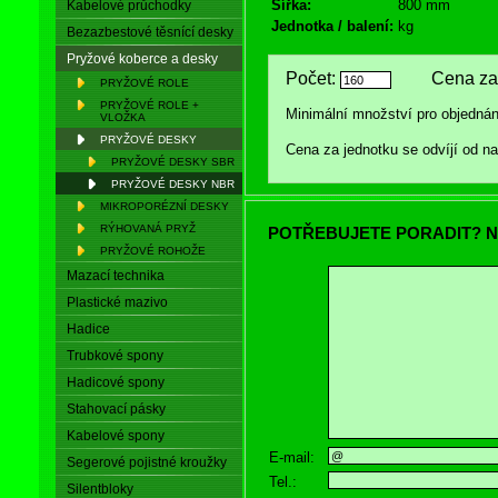
Šířka:
800 mm
Kabelové průchodky
Jednotka / balení:
kg
Bezazbestové těsnící desky
Pryžové koberce a desky
Počet:
Cena za 
PRYŽOVÉ ROLE
PRYŽOVÉ ROLE +
Minimální množství pro objednán
VLOŽKA
PRYŽOVÉ DESKY
Cena za jednotku se odvíjí od 
PRYŽOVÉ DESKY SBR
PRYŽOVÉ DESKY NBR
MIKROPORÉZNÍ DESKY
RÝHOVANÁ PRYŽ
POTŘEBUJETE PORADIT? N
PRYŽOVÉ ROHOŽE
Mazací technika
Plastické mazivo
Hadice
Trubkové spony
Hadicové spony
Stahovací pásky
Kabelové spony
E-mail:
Segerové pojistné kroužky
Tel.:
Silentbloky