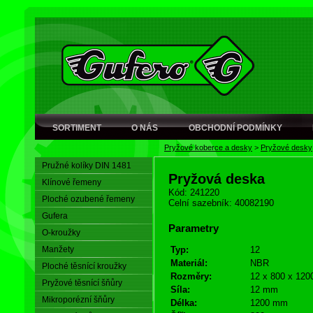
SORTIMENT
O NÁS
OBCHODNÍ PODMÍNKY
Pryžové koberce a desky
>
Pryžové desky
Pružné kolíky DIN 1481
Pryžová deska
Klínové řemeny
Kód: 241220
Ploché ozubené řemeny
Celní sazebník: 40082190
Gufera
Parametry
O-kroužky
Manžety
Typ:
12
Materiál:
NBR
Ploché těsnící kroužky
Rozměry:
12 x 800 x 120
Pryžové těsnící šňůry
Síla:
12 mm
Mikroporézní šňůry
Délka:
1200 mm