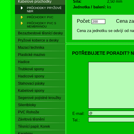
Síla:
2,50 mm
Kabelové průchodky
Jednotka / balení:
ks
PRŮCHODKY PRYŽOVÉ
NBR
PRŮCHODKY PVC
Počet:
Cena za 
PRŮCHODKY PVC S
MEMBRÁNOU
Cena za jednotku se odvíjí od 
Bezazbestové těsnící desky
Pryžové koberce a desky
Mazací technika
POTŘEBUJETE PORADIT? N
Plastické mazivo
Hadice
Trubkové spony
Hadicové spony
Stahovací pásky
Kabelové spony
Segerové pojistné kroužky
Silentbloky
PVC Rohože
E-mail:
Závitová těsnění
Tel.:
Těsnící papír, Korek
Karabiny