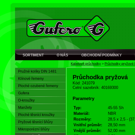
SORTIMENT
O NÁS
OBCHODNÍ PODMÍNKY
Kabelové průchodky
>
Průchodky pryžové
Pružné kolíky DIN 1481
Průchodka pryžová
Klínové řemeny
Kód: 241079
Ploché ozubené řemeny
Celní sazebník: 40169300
Gufera
Parametry
O-kroužky
Manžety
Typ:
45-55 Sh
Materiál:
NBR
Ploché těsnící kroužky
Rozměry:
28,5 x 2,5 - (3
Pryžové těsnící šňůry
Vnitřní průměr:
28,50 mm
Mikroporézní šňůry
Vnější průměr:
52,00 mm