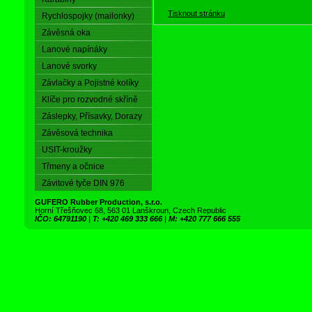
Tisknout stránku
Rychlospojky (mailonky)
Závěsná oka
Lanové napínáky
Lanové svorky
Závlačky a Pojistné kolíky
Klíče pro rozvodné skříně
Záslepky, Přísavky, Dorazy
Závěsová technika
USIT-kroužky
Třmeny a očnice
Závitové tyče DIN 976
GUFERO Rubber Production, s.r.o.
Horní Třešňovec 68, 563 01 Lanškroun, Czech Republic
IČO: 64791190
|
T: +420 469 333 666
|
M: +420 777 666 555