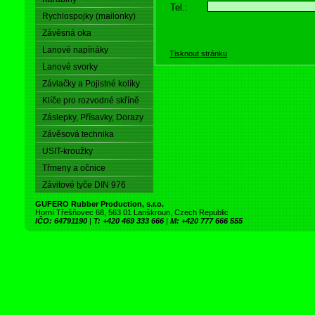
Tel.:
Rychlospojky (mailonky)
Závěsná oka
Lanové napínáky
Tisknout stránku
Lanové svorky
Závlačky a Pojistné kolíky
Klíče pro rozvodné skříně
Záslepky, Přísavky, Dorazy
Závěsová technika
USIT-kroužky
Třmeny a očnice
Závitové tyče DIN 976
GUFERO Rubber Production, s.r.o.
Horní Třešňovec 68, 563 01 Lanškroun, Czech Republic
IČO: 64791190
|
T: +420 469 333 666
|
M: +420 777 666 555