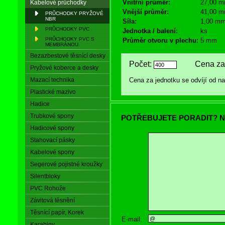
Vnitřní průměr:
27,00 
Kabelové průchodky
Vnější průměr:
41,00 
PRŮCHODKY PRYŽOVÉ
NBR
Síla:
1,00 m
PRŮCHODKY PVC
Jednotka / balení:
ks
PRŮCHODKY PVC S
Průměr otvoru v plechu:
5 mm
MEMBRÁNOU
Bezazbestové těsnící desky
Počet:
Cena za 
Pryžové koberce a desky
Mazací technika
Cena za jednotku se odvíjí od 
Plastické mazivo
Hadice
Trubkové spony
POTŘEBUJETE PORADIT? N
Hadicové spony
Stahovací pásky
Kabelové spony
Segerové pojistné kroužky
Silentbloky
PVC Rohože
Závitová těsnění
Těsnící papír, Korek
E-mail:
Karabiny