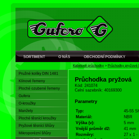
SORTIMENT
O NÁS
OBCHODNÍ PODMÍNKY
Kabelové průchodky
>
Průchodky pryžové
Pružné kolíky DIN 1481
Průchodka pryžová
Klínové řemeny
Kód: 241074
Ploché ozubené řemeny
Celní sazebník: 40169300
Gufera
Parametry
O-kroužky
Manžety
Typ:
45-55 S
Materiál:
NBR
Ploché těsnící kroužky
Výška (v):
5 mm
Pryžové těsnící šňůry
Vnější průměr d2:
41 mm
Mikroporézní šňůry
Rozměry:
27 x 1 -