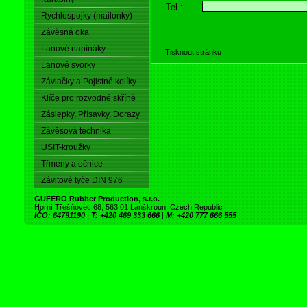
Tel.:
Rychlospojky (mailonky)
Závěsná oka
Lanové napínáky
Tisknout stránku
Lanové svorky
Závlačky a Pojistné kolíky
Klíče pro rozvodné skříně
Záslepky, Přísavky, Dorazy
Závěsová technika
USIT-kroužky
Třmeny a očnice
Závitové tyče DIN 976
GUFERO Rubber Production, s.r.o.
Horní Třešňovec 68, 563 01 Lanškroun, Czech Republic
IČO: 64791190
|
T: +420 469 333 666
|
M: +420 777 666 555