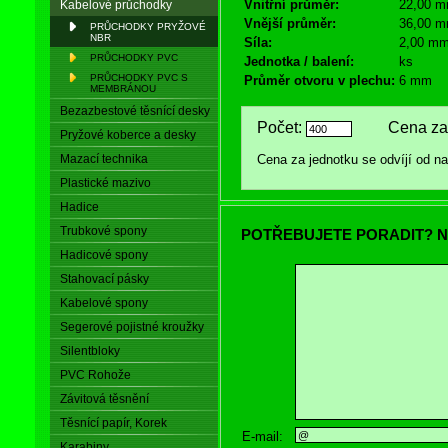
Vnitřní průměr:
22,00 
Kabelové průchodky
Vnější průměr:
36,00 
PRŮCHODKY PRYŽOVÉ
NBR
Síla:
2,00 m
PRŮCHODKY PVC
Jednotka / balení:
ks
PRŮCHODKY PVC S
Průměr otvoru v plechu:
6 mm
MEMBRÁNOU
Bezazbestové těsnící desky
Počet:
Cena za 
Pryžové koberce a desky
Mazací technika
Cena za jednotku se odvíjí od 
Plastické mazivo
Hadice
Trubkové spony
POTŘEBUJETE PORADIT? N
Hadicové spony
Stahovací pásky
Kabelové spony
Segerové pojistné kroužky
Silentbloky
PVC Rohože
Závitová těsnění
Těsnící papír, Korek
E-mail:
Karabiny