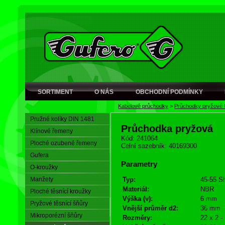
SORTIMENT
O NÁS
OBCHODNÍ PODMÍNKY
Kabelové průchodky
>
Průchodky pryžové
Pružné kolíky DIN 1481
Průchodka pryžová
Klínové řemeny
Kód: 241064
Ploché ozubené řemeny
Celní sazebník: 40169300
Gufera
Parametry
O-kroužky
Manžety
Typ:
45-55 S
Materiál:
NBR
Ploché těsnící kroužky
Výška (v):
6 mm
Pryžové těsnící šňůry
Vnější průměr d2:
36 mm
Mikroporézní šňůry
Rozměry:
22 x 2 -