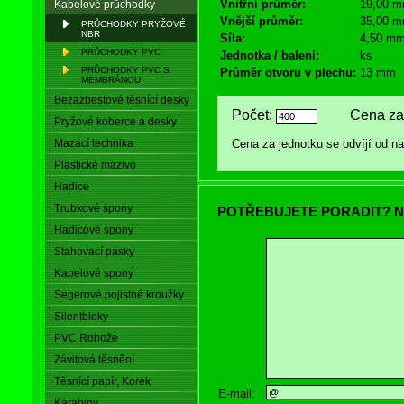
Vnitřní průměr:
19,00 
Kabelové průchodky
Vnější průměr:
35,00 
PRŮCHODKY PRYŽOVÉ
NBR
Síla:
4,50 m
PRŮCHODKY PVC
Jednotka / balení:
ks
PRŮCHODKY PVC S
Průměr otvoru v plechu:
13 mm
MEMBRÁNOU
Bezazbestové těsnící desky
Počet:
Cena za 
Pryžové koberce a desky
Mazací technika
Cena za jednotku se odvíjí od 
Plastické mazivo
Hadice
Trubkové spony
POTŘEBUJETE PORADIT? N
Hadicové spony
Stahovací pásky
Kabelové spony
Segerové pojistné kroužky
Silentbloky
PVC Rohože
Závitová těsnění
Těsnící papír, Korek
E-mail:
Karabiny