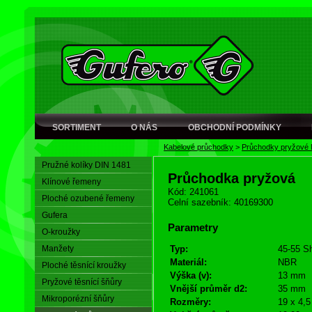
SORTIMENT
O NÁS
OBCHODNÍ PODMÍNKY
Kabelové průchodky
>
Průchodky pryžové
Pružné kolíky DIN 1481
Průchodka pryžová
Klínové řemeny
Kód: 241061
Ploché ozubené řemeny
Celní sazebník: 40169300
Gufera
Parametry
O-kroužky
Manžety
Typ:
45-55 S
Materiál:
NBR
Ploché těsnící kroužky
Výška (v):
13 mm
Pryžové těsnící šňůry
Vnější průměr d2:
35 mm
Mikroporézní šňůry
Rozměry:
19 x 4,5