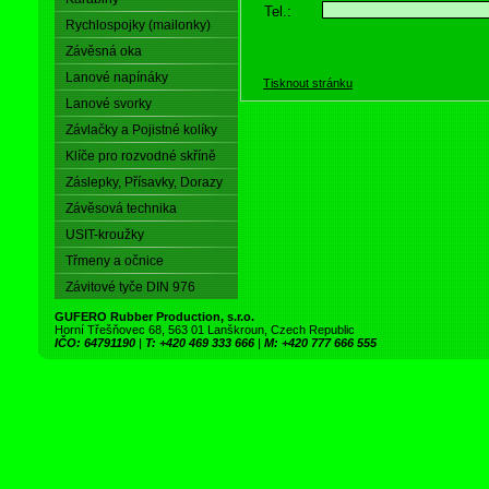
Tel.:
Rychlospojky (mailonky)
Závěsná oka
Lanové napínáky
Tisknout stránku
Lanové svorky
Závlačky a Pojistné kolíky
Klíče pro rozvodné skříně
Záslepky, Přísavky, Dorazy
Závěsová technika
USIT-kroužky
Třmeny a očnice
Závitové tyče DIN 976
GUFERO Rubber Production, s.r.o.
Horní Třešňovec 68, 563 01 Lanškroun, Czech Republic
IČO: 64791190
|
T: +420 469 333 666
|
M: +420 777 666 555