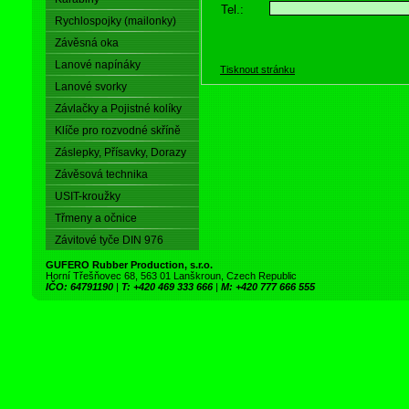
Tel.:
Rychlospojky (mailonky)
Závěsná oka
Lanové napínáky
Tisknout stránku
Lanové svorky
Závlačky a Pojistné kolíky
Klíče pro rozvodné skříně
Záslepky, Přísavky, Dorazy
Závěsová technika
USIT-kroužky
Třmeny a očnice
Závitové tyče DIN 976
GUFERO Rubber Production, s.r.o.
Horní Třešňovec 68, 563 01 Lanškroun, Czech Republic
IČO: 64791190
|
T: +420 469 333 666
|
M: +420 777 666 555