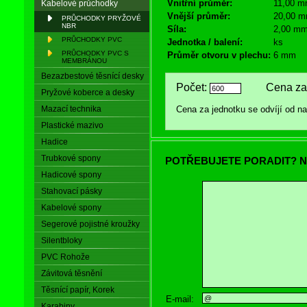
Vnitřní průměr:
11,00 
Kabelové průchodky
Vnější průměr:
20,00 
PRŮCHODKY PRYŽOVÉ
NBR
Síla:
2,00 m
PRŮCHODKY PVC
Jednotka / balení:
ks
PRŮCHODKY PVC S
Průměr otvoru v plechu:
6 mm
MEMBRÁNOU
Bezazbestové těsnící desky
Počet:
Cena za 
Pryžové koberce a desky
Mazací technika
Cena za jednotku se odvíjí od 
Plastické mazivo
Hadice
Trubkové spony
POTŘEBUJETE PORADIT? N
Hadicové spony
Stahovací pásky
Kabelové spony
Segerové pojistné kroužky
Silentbloky
PVC Rohože
Závitová těsnění
Těsnící papír, Korek
E-mail:
Karabiny