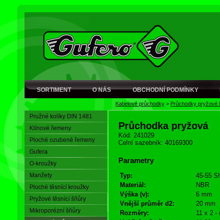
SORTIMENT
O NÁS
OBCHODNÍ PODMÍNKY
Kabelové průchodky
>
Průchodky pryžové
Pružné kolíky DIN 1481
Průchodka pryžová
Klínové řemeny
Kód: 241029
Ploché ozubené řemeny
Celní sazebník: 40169300
Gufera
Parametry
O-kroužky
Manžety
Typ:
45-55 S
Materiál:
NBR
Ploché těsnící kroužky
Výška (v):
6 mm
Pryžové těsnící šňůry
Vnější průměr d2:
20 mm
Mikroporézní šňůry
Rozměry:
11 x 2 -