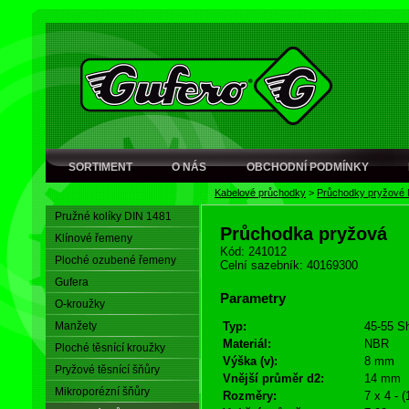
SORTIMENT
O NÁS
OBCHODNÍ PODMÍNKY
Kabelové průchodky
>
Průchodky pryžové
Pružné kolíky DIN 1481
Průchodka pryžová
Klínové řemeny
Kód: 241012
Ploché ozubené řemeny
Celní sazebník: 40169300
Gufera
Parametry
O-kroužky
Manžety
Typ:
45-55 S
Materiál:
NBR
Ploché těsnící kroužky
Výška (v):
8 mm
Pryžové těsnící šňůry
Vnější průměr d2:
14 mm
Mikroporézní šňůry
Rozměry:
7 x 4 - 