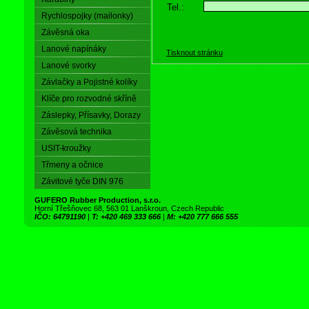
Tel.:
Rychlospojky (mailonky)
Závěsná oka
Lanové napínáky
Tisknout stránku
Lanové svorky
Závlačky a Pojistné kolíky
Klíče pro rozvodné skříně
Záslepky, Přísavky, Dorazy
Závěsová technika
USIT-kroužky
Třmeny a očnice
Závitové tyče DIN 976
GUFERO Rubber Production, s.r.o.
Horní Třešňovec 68, 563 01 Lanškroun, Czech Republic
IČO: 64791190
|
T: +420 469 333 666
|
M: +420 777 666 555