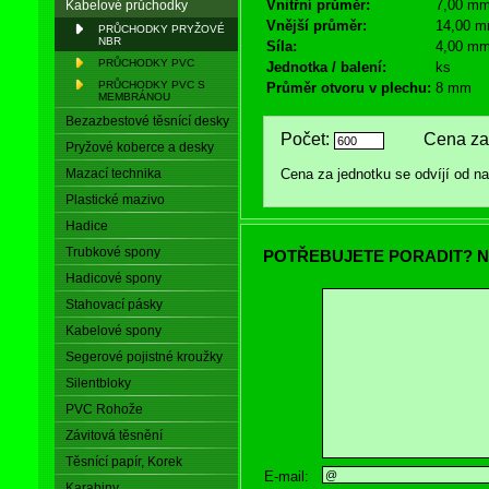
Vnitřní průměr:
7,00 m
Kabelové průchodky
Vnější průměr:
14,00 
PRŮCHODKY PRYŽOVÉ
NBR
Síla:
4,00 m
PRŮCHODKY PVC
Jednotka / balení:
ks
PRŮCHODKY PVC S
Průměr otvoru v plechu:
8 mm
MEMBRÁNOU
Bezazbestové těsnící desky
Počet:
Cena za 
Pryžové koberce a desky
Mazací technika
Cena za jednotku se odvíjí od 
Plastické mazivo
Hadice
Trubkové spony
POTŘEBUJETE PORADIT? N
Hadicové spony
Stahovací pásky
Kabelové spony
Segerové pojistné kroužky
Silentbloky
PVC Rohože
Závitová těsnění
Těsnící papír, Korek
E-mail:
Karabiny