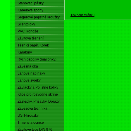
Stahovací pásky
Kabelové spony
Tisknout stránku
Segerové pojistné kroužky
Silentbloky
PVC Rohože
Závitová těsnění
Těsnící papír, Korek
Karabiny
Rychlospojky (mailonky)
Závěsná oka
Lanové napínáky
Lanové svorky
Závlačky a Pojistné kolíky
Klíče pro rozvodné skříně
Záslepky, Přísavky, Dorazy
Závěsová technika
USIT-kroužky
Třmeny a očnice
Závitové tyče DIN 976