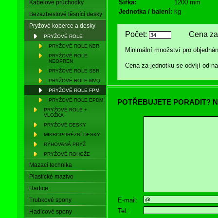
Šířka:
1200 mm
Kabelové průchodky
Jednotka / balení:
kg
Bezazbestové těsnící desky
Pryžové koberce a desky
Počet:
Cena za 
PRYŽOVÉ ROLE
PRYŽOVÉ ROLE NBR
Minimální množství pro objednán
PRYŽOVÉ ROLE
NEOPREN
Cena za jednotku se odvíjí od 
PRYŽOVÉ ROLE SBR
PRYŽOVÉ ROLE MVQ
PRYŽOVÉ ROLE FPM
PRYŽOVÉ ROLE EPDM
POTŘEBUJETE PORADIT? N
PRYŽOVÉ ROLE +
VLOŽKA
PRYŽOVÉ DESKY
MIKROPORÉZNÍ DESKY
RÝHOVANÁ PRYŽ
PRYŽOVÉ ROHOŽE
Mazací technika
Plastické mazivo
Hadice
E-mail:
Trubkové spony
Tel.:
Hadicové spony