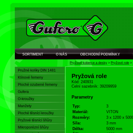
SORTIMENT
O NÁS
OBCHODNÍ PODMÍNKY
Pryžové koberce a desky
>
Pryžové role
>
Pružné kolíky DIN 1481
Pryžová role
Klínové řemeny
Kód: 240931
Ploché ozubené řemeny
Celní sazebník: 39209959
Gufera
Parametry
O-kroužky
Manžety
Typ:
3
Materiál:
VITON
Ploché těsnící kroužky
Rozměry:
3 x 1200 x 500
Pryžové těsnící šňůry
Síla:
3 mm
Mikroporézní šňůry
Délka:
5000 mm