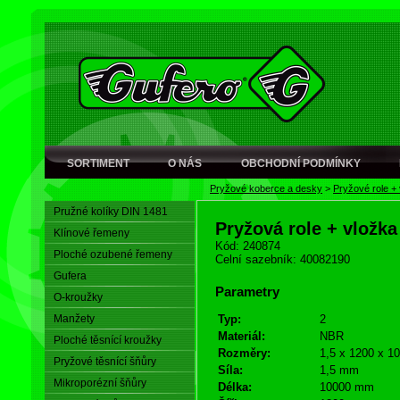
SORTIMENT
O NÁS
OBCHODNÍ PODMÍNKY
Pryžové koberce a desky
>
Pryžové role +
Pružné kolíky DIN 1481
Pryžová role + vložka
Klínové řemeny
Kód: 240874
Ploché ozubené řemeny
Celní sazebník: 40082190
Gufera
Parametry
O-kroužky
Manžety
Typ:
2
Materiál:
NBR
Ploché těsnící kroužky
Rozměry:
1,5 x 1200 x 1
Pryžové těsnící šňůry
Síla:
1,5 mm
Mikroporézní šňůry
Délka:
10000 mm