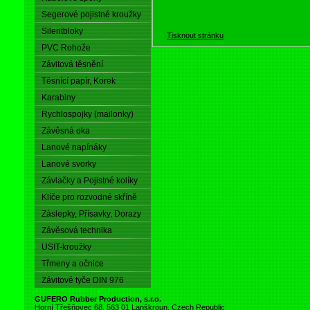
Segerové pojistné kroužky
Silentbloky
Tisknout stránku
PVC Rohože
Závitová těsnění
Těsnící papír, Korek
Karabiny
Rychlospojky (mailonky)
Závěsná oka
Lanové napínáky
Lanové svorky
Závlačky a Pojistné kolíky
Klíče pro rozvodné skříně
Záslepky, Přísavky, Dorazy
Závěsová technika
USIT-kroužky
Třmeny a očnice
Závitové tyče DIN 976
GUFERO Rubber Production, s.r.o.
Horní Třešňovec 68, 563 01 Lanškroun, Czech Republic