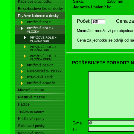
Šířka:
1200 mm
Kabelové průchodky
Jednotka / balení:
kg
Bezazbestové těsnící desky
Pryžové koberce a desky
Počet:
Cena za 
PRYŽOVÉ ROLE
PRYŽOVÉ ROLE +
Minimální množství pro objednán
VLOŽKA
PRYŽOVÉ ROLE +
Cena za jednotku se odvíjí od 
VLOŽKA NBR
PRYŽOVÉ ROLE +
VLOŽKA SBR
PRYŽOVÉ ROLE +
VLOŽKA EPDM
POTŘEBUJETE PORADIT? N
PRYŽOVÉ DESKY
MIKROPORÉZNÍ DESKY
RÝHOVANÁ PRYŽ
PRYŽOVÉ ROHOŽE
Mazací technika
Plastické mazivo
Hadice
Trubkové spony
Hadicové spony
E-mail:
Stahovací pásky
Tel.:
Kabelové spony