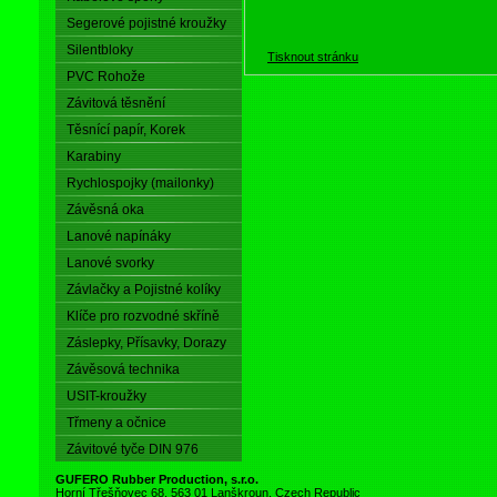
Segerové pojistné kroužky
Silentbloky
Tisknout stránku
PVC Rohože
Závitová těsnění
Těsnící papír, Korek
Karabiny
Rychlospojky (mailonky)
Závěsná oka
Lanové napínáky
Lanové svorky
Závlačky a Pojistné kolíky
Klíče pro rozvodné skříně
Záslepky, Přísavky, Dorazy
Závěsová technika
USIT-kroužky
Třmeny a očnice
Závitové tyče DIN 976
GUFERO Rubber Production, s.r.o.
Horní Třešňovec 68, 563 01 Lanškroun, Czech Republic