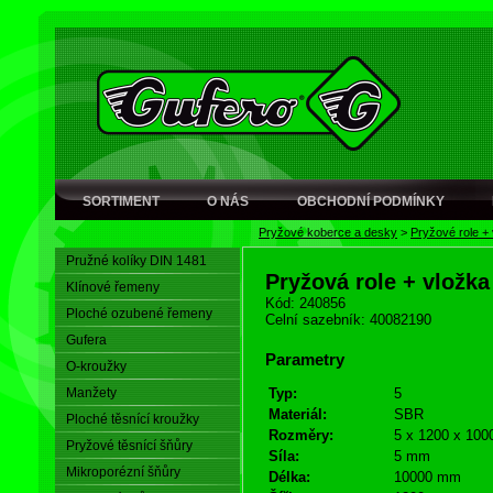
SORTIMENT
O NÁS
OBCHODNÍ PODMÍNKY
Pryžové koberce a desky
>
Pryžové role +
Pružné kolíky DIN 1481
Pryžová role + vložka
Klínové řemeny
Kód: 240856
Ploché ozubené řemeny
Celní sazebník: 40082190
Gufera
Parametry
O-kroužky
Manžety
Typ:
5
Materiál:
SBR
Ploché těsnící kroužky
Rozměry:
5 x 1200 x 100
Pryžové těsnící šňůry
Síla:
5 mm
Mikroporézní šňůry
Délka:
10000 mm