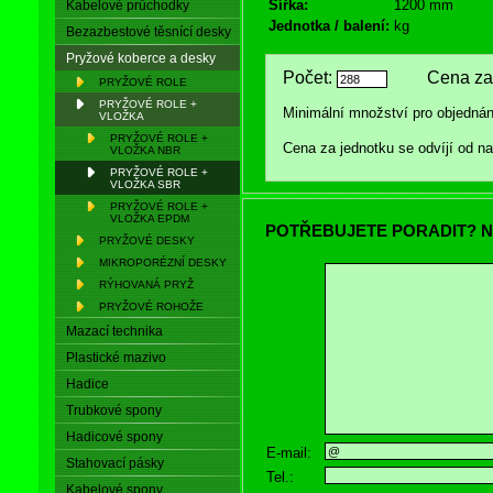
Šířka:
1200 mm
Kabelové průchodky
Jednotka / balení:
kg
Bezazbestové těsnící desky
Pryžové koberce a desky
Počet:
Cena za 
PRYŽOVÉ ROLE
PRYŽOVÉ ROLE +
Minimální množství pro objednán
VLOŽKA
PRYŽOVÉ ROLE +
Cena za jednotku se odvíjí od 
VLOŽKA NBR
PRYŽOVÉ ROLE +
VLOŽKA SBR
PRYŽOVÉ ROLE +
VLOŽKA EPDM
POTŘEBUJETE PORADIT? N
PRYŽOVÉ DESKY
MIKROPORÉZNÍ DESKY
RÝHOVANÁ PRYŽ
PRYŽOVÉ ROHOŽE
Mazací technika
Plastické mazivo
Hadice
Trubkové spony
Hadicové spony
E-mail:
Stahovací pásky
Tel.:
Kabelové spony