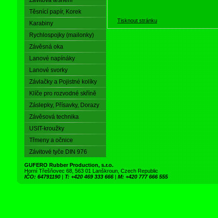
Závitová těsnění
Těsnící papír, Korek
Tisknout stránku
Karabiny
Rychlospojky (mailonky)
Závěsná oka
Lanové napínáky
Lanové svorky
Závlačky a Pojistné kolíky
Klíče pro rozvodné skříně
Záslepky, Přísavky, Dorazy
Závěsová technika
USIT-kroužky
Třmeny a očnice
Závitové tyče DIN 976
GUFERO Rubber Production, s.r.o.
Horní Třešňovec 68, 563 01 Lanškroun, Czech Republic
IČO: 64791190
|
T: +420 469 333 666
|
M: +420 777 666 555