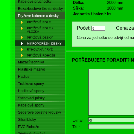
Kabelové průchodky
Délka:
2000 mm
Šířka:
1000 mm
Bezazbestové těsnící desky
Jednotka / balení:
ks
Pryžové koberce a desky
PRYŽOVÉ ROLE
Počet:
Cena za 
PRYŽOVÉ ROLE +
VLOŽKA
Cena za jednotku se odvíjí od 
PRYŽOVÉ DESKY
MIKROPORÉZNÍ DESKY
RÝHOVANÁ PRYŽ
PRYŽOVÉ ROHOŽE
POTŘEBUJETE PORADIT? N
Mazací technika
Plastické mazivo
Hadice
Trubkové spony
Hadicové spony
Stahovací pásky
Kabelové spony
Segerové pojistné kroužky
Silentbloky
E-mail:
Tel.:
PVC Rohože