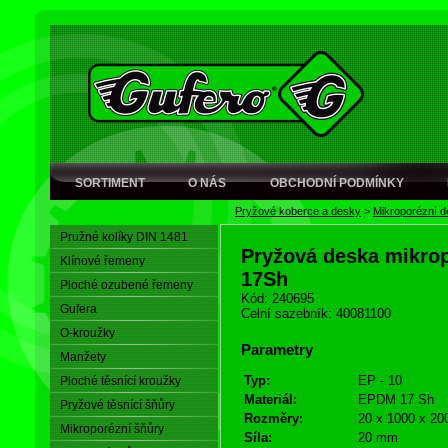
SORTIMENT
O NÁS
OBCHODNÍ PODMÍNKY
Pryžové koberce a desky
>
Mikroporézní 
Pružné kolíky DIN 1481
Pryžová deska mikro
Klínové řemeny
17Sh
Ploché ozubené řemeny
Kód: 240695
Gufera
Celní sazebník: 40081100
O-kroužky
Parametry
Manžety
Typ:
EP - 10
Ploché těsnící kroužky
Materiál:
EPDM 17 Sh
Pryžové těsnící šňůry
Rozměry:
20 x 1000 x 20
Mikroporézní šňůry
Síla:
20 mm