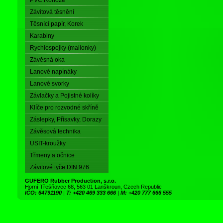
PVC Rohože
Závitová těsnění
Těsnící papír, Korek
Karabiny
Rychlospojky (mailonky)
Závěsná oka
Lanové napínáky
Lanové svorky
Závlačky a Pojistné kolíky
Klíče pro rozvodné skříně
Záslepky, Přísavky, Dorazy
Závěsová technika
USIT-kroužky
Třmeny a očnice
Závitové tyče DIN 976
GUFERO Rubber Production, s.r.o.
Horní Třešňovec 68, 563 01 Lanškroun, Czech Republic
IČO: 64791190
|
T: +420 469 333 666
|
M: +420 777 666 555