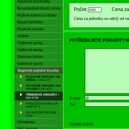
Kabelové průchodky
Bezazbestové těsnící desky
Počet:
Cena za 
Pryžové koberce a desky
Cena za jednotku se odvíjí od 
Mazací technika
Plastické mazivo
Hadice
POTŘEBUJETE PORADIT? N
Trubkové spony
Hadicové spony
Stahovací pásky
Kabelové spony
Segerové pojistné kroužky
POJISTNÉ KROUŽKY NA
HŘÍDEL
/
DIN 471
POJISTNÉ KROUŽKY DO
OTVORU
/
DIN 472
TŘMENOVÉ KROUŽKY
/
E-mail:
DIN 6799
PODLOŽKA STARLOCK
Tel.:
DIN6797 J
APLIKÁTOR PRO DIN
6799
Silentbloky
Tisknout stránku