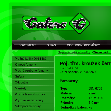
SORTIMENT
O NÁS
OBCHODNÍ PODMÍNKY
Segerové pojistné kroužky
>
Třmenové kr
Pružné kolíky DIN 1481
Poj. třm. kroužek čer
Klínové řemeny
Kód: 240374
Ploché ozubené řemeny
Celní sazebník: 73182400
Gufera
Parametry
O-kroužky
Manžety
Typ:
DIN 6799
Materiál:
steel
Ploché těsnící kroužky
Rozměry:
1,9 x 0,50
Pryžové těsnící šňůry
Průměr:
1,9 mm
Mikroporézní šňůry
Jednotka / balení:
ks