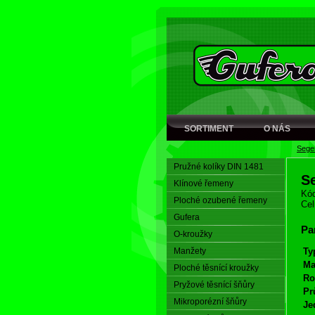
SORTIMENT
O NÁS
Seger
Pružné kolíky DIN 1481
S
Klínové řemeny
Kód
Ploché ozubené řemeny
Cel
Gufera
Pa
O-kroužky
Manžety
Ty
Ma
Ploché těsnící kroužky
Ro
Pryžové těsnící šňůry
Pr
Mikroporézní šňůry
Je