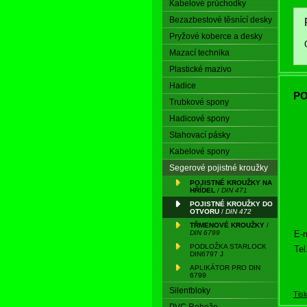
Kabelové průchodky
Bezazbestové těsnící desky
Pryžové koberce a desky
Mazací technika
Plastické mazivo
Hadice
PO
Trubkové spony
Hadicové spony
Stahovací pásky
Kabelové spony
Segerové pojistné kroužky
POJISTNÉ KROUŽKY NA
HŘÍDEL
/
DIN 471
POJISTNÉ KROUŽKY DO
OTVORU
/
DIN 472
TŘMENOVÉ KROUŽKY
/
E-m
DIN 6799
PODLOŽKA STARLOCK
Tel
DIN6797 J
APLIKÁTOR PRO DIN
6799
Silentbloky
Tis