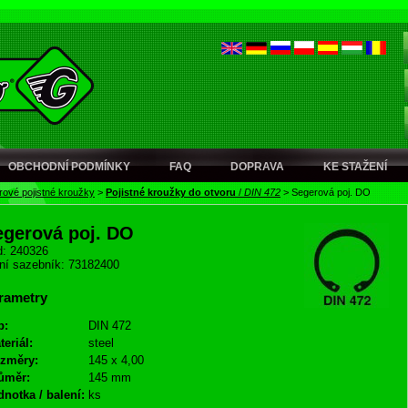
OBCHODNÍ PODMÍNKY
FAQ
DOPRAVA
KE STAŽENÍ
ové pojistné kroužky
>
Pojistné kroužky do otvoru
/
DIN 472
>
Segerová poj. DO
egerová poj. DO
: 240326
ní sazebník: 73182400
rametry
p:
DIN 472
teriál:
steel
změry:
145 x 4,00
ůměr:
145 mm
dnotka / balení:
ks