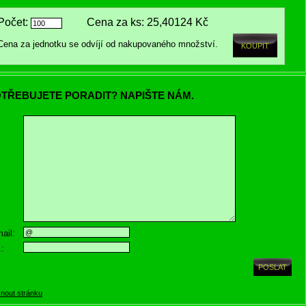
Počet:
Cena za ks:
25,40124 Kč
Cena za jednotku se odvíjí od nakupovaného množství.
TŘEBUJETE PORADIT? NAPIŠTE NÁM.
ail:
.:
knout stránku