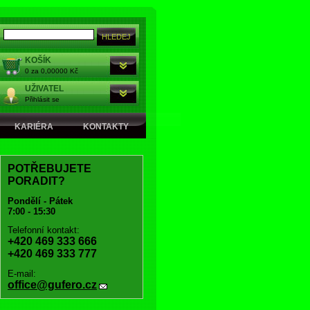
KOŠÍK
0 za 0,00000 Kč
UŽIVATEL
Přihlásit se
KARIÉRA
KONTAKTY
POTŘEBUJETE
PORADIT?
Pondělí - Pátek
7:00 - 15:30
Telefonní kontakt:
+420 469 333 666
+420 469 333 777
E-mail:
office@gufero.cz