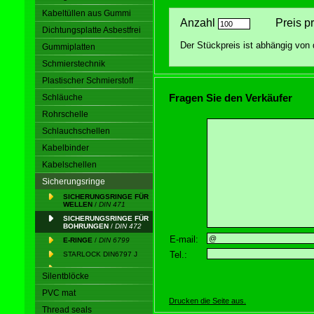
Kabeltüllen aus Gummi
Anzahl
Preis pro
Dichtungsplatte Asbestfrei
Der Stückpreis ist abhängig vo
Gummiplatten
Schmierstechnik
Plastischer Schmierstoff
Fragen Sie den Verkäufer
Schläuche
Rohrschelle
Schlauchschellen
Kabelbinder
Kabelschellen
Sicherungsringe
SICHERUNGSRINGE FÜR
WELLEN
/
DIN 471
SICHERUNGSRINGE FÜR
BOHRUNGEN
/
DIN 472
E-mail:
E-RINGE
/
DIN 6799
Tel.:
STARLOCK DIN6797 J
Silentblöcke
PVC mat
Drucken die Seite aus.
Thread seals