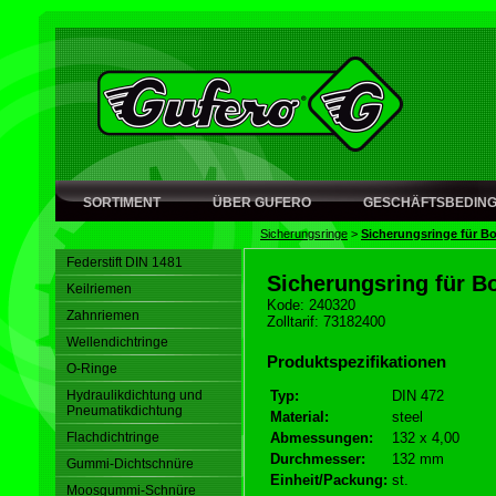
SORTIMENT
ÜBER GUFERO
GESCHÄFTSBEDIN
Sicherungsringe
>
Sicherungsringe für B
Federstift DIN 1481
Sicherungsring für B
Keilriemen
Kode: 240320
Zahnriemen
Zolltarif: 73182400
Wellendichtringe
Produktspezifikationen
O-Ringe
Hydraulikdichtung und
Typ:
DIN 472
Pneumatikdichtung
Material:
steel
Flachdichtringe
Abmessungen:
132 x 4,00
Durchmesser:
132 mm
Gummi-Dichtschnüre
Einheit/Packung:
st.
Moosgummi-Schnüre