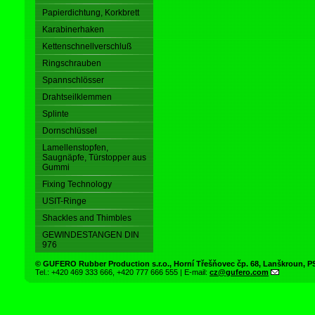
Papierdichtung, Korkbrett
Karabinerhaken
Kettenschnellverschluß
Ringschrauben
Spannschlösser
Drahtseilklemmen
Splinte
Dornschlüssel
Lamellenstopfen,
Saugnäpfe, Türstopper aus
Gummi
Fixing Technology
USIT-Ringe
Shackles and Thimbles
GEWINDESTANGEN DIN
976
© GUFERO Rubber Production s.r.o., Horní Třešňovec čp. 68, Lanškroun,
Tel.: +420 469 333 666, +420 777 666 555 | E-mail:
cz@gufero.com