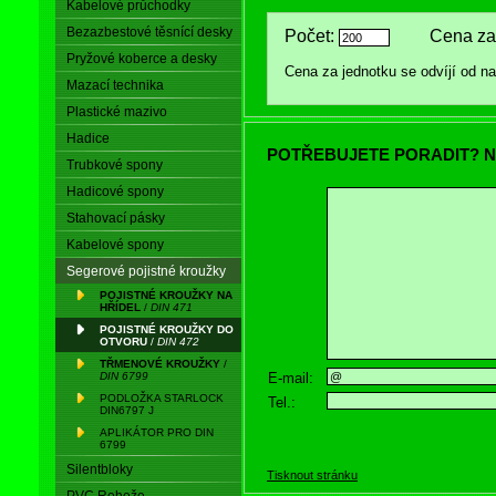
Kabelové průchodky
Bezazbestové těsnící desky
Počet:
Cena za 
Pryžové koberce a desky
Cena za jednotku se odvíjí od 
Mazací technika
Plastické mazivo
Hadice
POTŘEBUJETE PORADIT? N
Trubkové spony
Hadicové spony
Stahovací pásky
Kabelové spony
Segerové pojistné kroužky
POJISTNÉ KROUŽKY NA
HŘÍDEL
/
DIN 471
POJISTNÉ KROUŽKY DO
OTVORU
/
DIN 472
TŘMENOVÉ KROUŽKY
/
E-mail:
DIN 6799
PODLOŽKA STARLOCK
Tel.:
DIN6797 J
APLIKÁTOR PRO DIN
6799
Silentbloky
Tisknout stránku