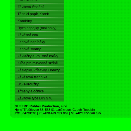
PVC Rohože
Závitová těsnění
Těsnící papír, Korek
Karabiny
Rychlospojky (mailonky)
Závěsná oka
Lanové napínáky
Lanové svorky
Závlačky a Pojistné kolíky
Klíče pro rozvodné skříně
Záslepky, Přísavky, Dorazy
Závěsová technika
USIT-kroužky
Třmeny a očnice
Závitové tyče DIN 976
GUFERO Rubber Production, s.r.o.
Horní Třešňovec 68, 563 01 Lanškroun, Czech Republic
IČO: 64791190
|
T: +420 469 333 666
|
M: +420 777 666 555