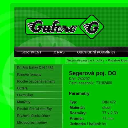
SORTIMENT
O NÁS
OBCHODNÍ PODMÍNKY
Segerové pojistné kroužky
>
Pojistné kro
Pružné kolíky DIN 1481
Segerová poj. DO
Klínové řemeny
Kód: 240292
Ploché ozubené řemeny
Celní sazebník: 73182400
Gufera
Parametry
O-kroužky
Manžety
Typ:
DIN 472
Materiál:
steel
Ploché těsnící kroužky
Rozměry:
77 x 2,50
Pryžové těsnící šňůry
Průměr:
77 mm
Mikroporézní šňůry
Jednotka / balení:
ks